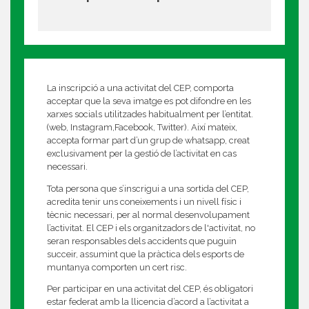
La inscripció a una activitat del CEP, comporta
acceptar que la seva imatge es pot difondre en les
xarxes socials utilitzades habitualment per l’entitat.
(web, Instagram,Facebook, Twitter). Així mateix,
accepta formar part d’un grup de whatsapp, creat
exclusivament per la gestió de l’activitat en cas
necessari.
Tota persona que s’inscrigui a una sortida del CEP,
acredita tenir uns coneixements i un nivell físic i
tècnic necessari, per al normal desenvolupament
l’activitat. El CEP i els organitzadors de l'activitat, no
seran responsables dels accidents que puguin
succeir, assumint que la pràctica dels esports de
muntanya comporten un cert risc.
Per participar en una activitat del CEP, és obligatori
estar federat amb la llicencia d’acord a l’activitat a