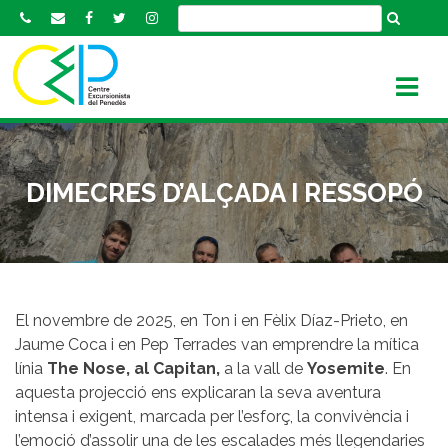
S
k
i
p
t
o
c
o
DIMECRES D’ALÇADA I RESSOPÓ
n
t
e
n
t
El novembre de 2025, en Ton i en Fèlix Díaz-Prieto, en
Jaume Coca i en Pep Terrades van emprendre la mítica
línia
The Nose, al Capitan,
a la vall de
Yosemite
. En
aquesta projecció ens explicaran la seva aventura
intensa i exigent, marcada per l’esforç, la convivència i
l’emoció d’assolir una de les escalades més llegendaries