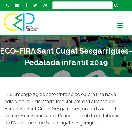
S
k
i
p
t
o
c
ECO-FIRA Sant Cugat Sesgarrigues-
o
n
Pedalada infantil 2019
t
e
n
t
El diumenge 29 de setembre se celebrarà una nova
edició de la Bicicletada Popular entre Vilafranca del
Penedès i Sant Cugat Sesgarrigues, organitzada pel
Centre Excursionista del Penedès i amb la col·laboració
de l’Ajuntament de Sant Cugat Sesgarrigues.