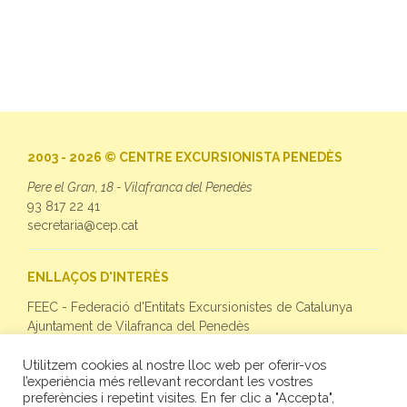
2003 - 2026 © CENTRE EXCURSIONISTA PENEDÈS
Pere el Gran, 18 - Vilafranca del Penedès
93 817 22 41
secretaria@cep.cat
ENLLAÇOS D'INTERÈS
FEEC - Federació d'Entitats Excursionistes de Catalunya
Ajuntament de Vilafranca del Penedès
Utilitzem cookies al nostre lloc web per oferir-vos
SEGUEIX-NOS
l’experiència més rellevant recordant les vostres
preferències i repetint visites. En fer clic a "Accepta",