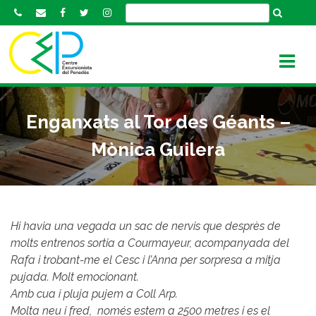
S
k
i
p
t
o
c
Enganxats al Tor des Géants –
o
n
Mònica Guilera
t
e
n
t
Hi havia una vegada un sac de nervis que desprès de
molts entrenos sortia a Courmayeur, acompanyada del
Rafa i trobant-me el Cesc i l’Anna per sorpresa a mitja
pujada. Molt emocionant.
Amb cua i pluja pujem a Coll Arp.
Molta neu i fred, només estem a 2500 metres i es el