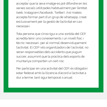
acceptar que la seva imatge es pot difondre en les
xarxes socials utilitzades habitualment per l’entitat.
(web, Instagram,Facebook, Twitter). Així mateix,
accepta formar part d’un grup de whatsapp, creat
exclusivament per la gestió de l’activitat en cas
necessari.
Tota persona que s’inscrigui a una sortida del CEP,
acredita tenir uns coneixements i un nivell físic i
tècnic necessari, per al normal desenvolupament
l’activitat. El CEP i els organitzadors de l'activitat, no
seran responsables dels accidents que puguin
succeir, assumint que la pràctica dels esports de
muntanya comporten un cert risc.
Per participar en una activitat del CEP, és obligatori
estar federat amb la llicencia d’acord a l’activitat a
dur a terme, tant sigui temporal o anual.