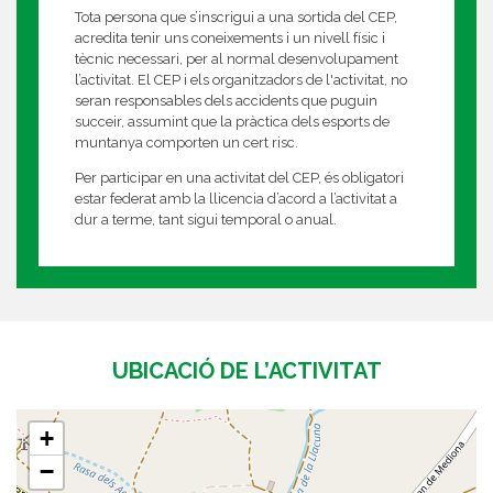
Tota persona que s’inscrigui a una sortida del CEP,
acredita tenir uns coneixements i un nivell físic i
tècnic necessari, per al normal desenvolupament
l’activitat. El CEP i els organitzadors de l'activitat, no
seran responsables dels accidents que puguin
succeir, assumint que la pràctica dels esports de
muntanya comporten un cert risc.
Per participar en una activitat del CEP, és obligatori
estar federat amb la llicencia d’acord a l’activitat a
dur a terme, tant sigui temporal o anual.
UBICACIÓ DE L’ACTIVITAT
+
−