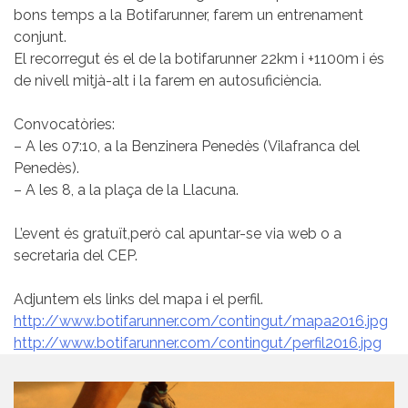
bons temps a la Botifarunner, farem un entrenament
conjunt.
El recorregut és el de la botifarunner 22km i +1100m i és
de nivell mitjà-alt i la farem en autosuficiència.
Convocatòries:
– A les 07:10, a la Benzinera Penedès (Vilafranca del
Penedès).
– A les 8, a la plaça de la Llacuna.
L’event és gratuït,però cal apuntar-se via web o a
secretaria del CEP.
Adjuntem els links del mapa i el perfil.
http://www.botifarunner.com/contingut/mapa2016.jpg
http://www.botifarunner.com/contingut/perfil2016.jpg