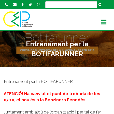
S
k
i
p
t
o
c
Entrenament per la
o
n
BOTIFARUNNER
t
e
n
t
Entrenament per la BOTIFARUNNER
ATENCIÓ! Ha canviat el punt de trobada de les
07:10, el nou és a la Benzinera Penedès.
Juntament amb algú de l’organització i per tal de fer