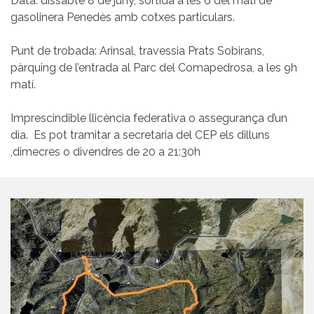
Data: dissabte 8 de juny, sortida a les 6 del matí de
gasolinera Penedès amb cotxes particulars.
Punt de trobada: Arinsal, travessia Prats Sobirans,
pàrquing de l’entrada al Parc del Comapedrosa, a les 9h
matí.
Imprescindible llicència federativa o assegurança d’un
dia. Es pot tramitar a secretaria del CEP els dilluns
,dimecres o divendres de 20 a 21:30h