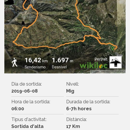
Dia de sortida:
Nivell:
2019-06-08
Mig
Hora de la sortida:
Durada de la sortida:
06:00
6-7h hores
Tipus d'activitat:
Distància:
Sortida d'alta
17 Km