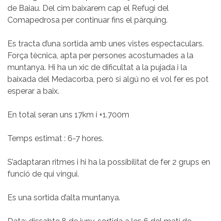
de Baiau. Del cim baixarem cap el Refugi del
Comapedrosa per continuar fins el pàrquing.
Es tracta d’una sortida amb unes vistes espectaculars.
Força tècnica, apta per persones acostumades a la
muntanya. Hi ha un xic de dificultat a la pujada i la
baixada del Medacorba, però si algú no el vol fer es pot
esperar a baix.
En total seran uns 17km i +1.700m
Temps estimat : 6-7 hores.
S’adaptaran ritmes i hi ha la possibilitat de fer 2 grups en
funció de qui vingui.
Es una sortida d’alta muntanya.