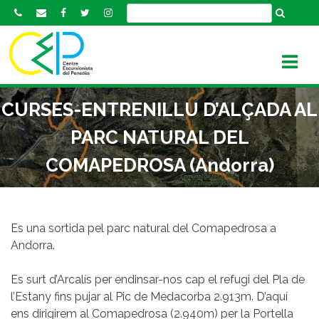
S
k
i
p
t
o
CURSES-ENTRENILLU D’ALÇADA AL
c
o
PARC NATURAL DEL
n
COMAPEDROSA (Andorra)
t
e
n
t
Es una sortida pel parc natural del Comapedrosa a
Andorra.
Es surt d’Arcalís per endinsar-nos cap el refugi del Pla de
l’Estany fins pujar al Pic de Medacorba 2.913m. D’aquí
ens dirigirem al Comapedrosa (2.940m) per la Portella