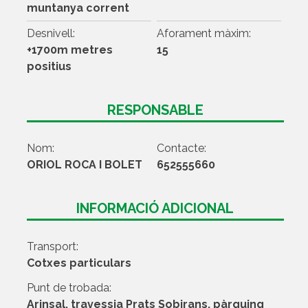
muntanya corrent
Desnivell:
Aforament màxim:
+1700m metres
15
positius
RESPONSABLE
Nom:
Contacte:
ORIOL ROCA I BOLET
652555660
INFORMACIÓ ADICIONAL
Transport:
Cotxes particulars
Punt de trobada:
Arinsal, travessia Prats Sobirans, pàrquing