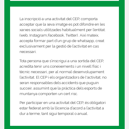
La inscripció a una activitat del CEP, comporta
acceptar que la seva imatge es pot difondre en les
xarxes socials utilitzades habitualment per l’entitat.
(web, Instagram,Facebook, Twitter). Així mateix,
accepta formar part d’un grup de whatsapp, creat
exclusivament per la gestió de l’activitat en cas
necessari.
Tota persona que s’inscrigui a una sortida del CEP,
acredita tenir uns coneixements i un nivell físic i
tècnic necessari, per al normal desenvolupament
l’activitat. El CEP i els organitzadors de l'activitat, no
seran responsables dels accidents que puguin
succeir, assumint que la pràctica dels esports de
muntanya comporten un cert risc.
Per participar en una activitat del CEP, és obligatori
estar federat amb la llicencia d’acord a l’activitat a
dur a terme, tant sigui temporal o anual.