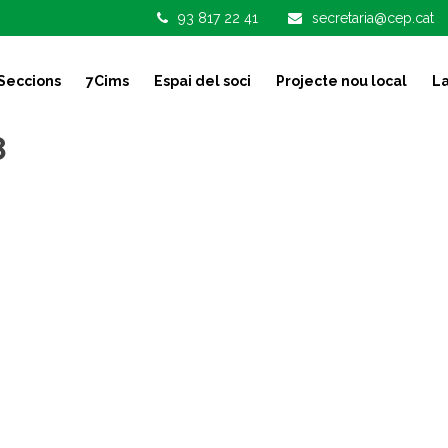
93 817 22 41
secretaria@cep.cat
Seccions
7Cims
Espai del soci
Projecte nou local
La
8