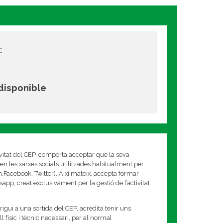
:
 disponible
ivitat del CEP, comporta acceptar que la seva
en les xarxes socials utilitzades habitualment per
am,Facebook, Twitter). Així mateix, accepta formar
app, creat exclusivament per la gestió de l’activitat
rigui a una sortida del CEP, acredita tenir uns
 físic i tècnic necessari, per al normal