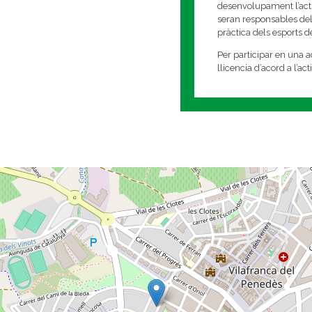
desenvolupament l’activi
seran responsables del
pràctica dels esports 
Per participar en una ac
llicencia d’acord a l’ac