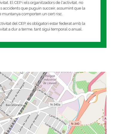
tat. El CEP i els organitzadors de l'activitat, no
s accidents que puguin succeir, assumint que la
de muntanya comporten un cert risc.
tivitat del CEP, és obligatori estar federat amb la
tivitat a dur a terme, tant sigui temporal o anual.