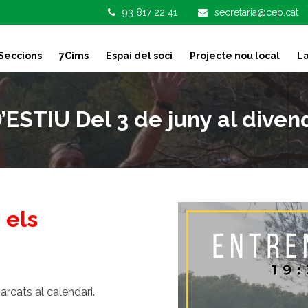
93 817 22 41
secretaria@cep.cat
Seccions
7Cims
Espai del soci
Projecte nou local
La
STIU Del 3 de juny al divendr
 els
arcats al calendari.