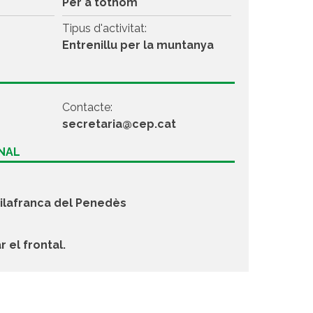
Per a tothom
Tipus d'activitat:
Entrenillu per la muntanya
Contacte:
secretaria@cep.cat
ONAL
ilafranca del Penedès
el frontal.