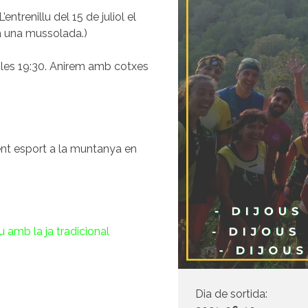
entrenillu del 15 de juliol el
à una mussolada.)
a les 19:30. Anirem amb cotxes
ent esport a la muntanya en
u amb la ja tradicional
Dia de sortida: