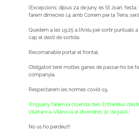
(Excepcions: dijous 24 de juny, és St Joan, festa; L’
farem dimecres 14 amb Correm per la Terra, ser
Quedem a les 19:25 a l’Arxiu per sortir puntuals 
cap el destí de sortida.
Recomanable portar el frontal.
Obligatori tenir moltes ganes de passar-ho bé f
companyia.
Respectarem les normes covid-19.
!Enguany farem la cloenda dels Entrenillus d’esti
Vilafranca-Vilanova el divendres 30 de juliol.!
No us ho perdeu!!!