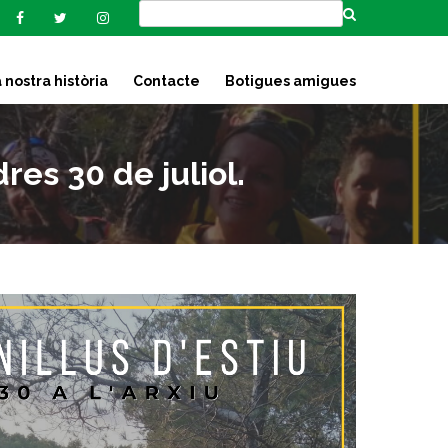
 nostra història
Contacte
Botigues amigues
es 30 de juliol.