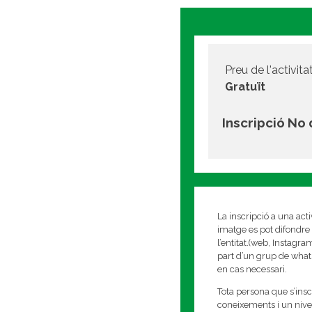
Preu de l'activitat
Gratuït
Inscripció No
La inscripció a una act
imatge es pot difondre 
l’entitat.(web, Instagr
part d’un grup de whats
en cas necessari.
Tota persona que s’insc
coneixements i un nivell