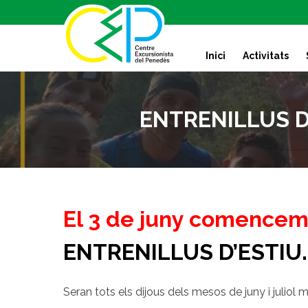
S
k
i
Inici
Activitats
p
t
o
c
ENTRENILLUS D’E
o
n
t
e
n
t
El 3 de juny comencem
ENTRENILLUS D’ESTIU.
Seran tots els dijous dels mesos de juny i juliol m