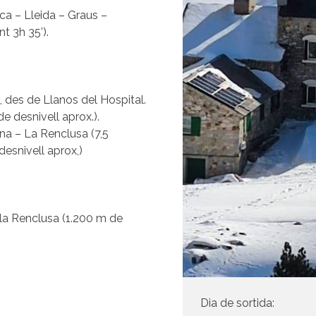
nca – Lleida – Graus –
 3h 35’).
, des de Llanos del Hospital.
e desnivell aprox.).
na – La Renclusa (7,5
desnivell aprox,)
 la Renclusa (1.200 m de
Dia de sortida: