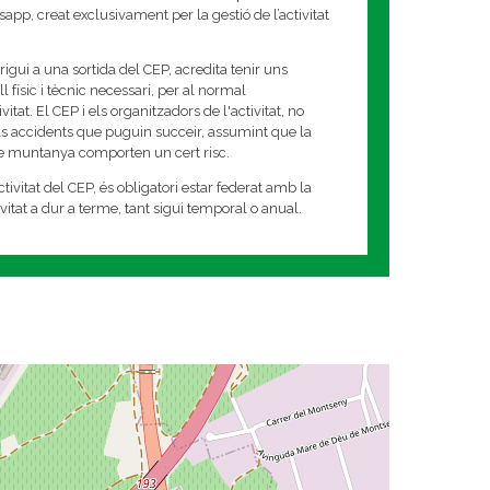
app, creat exclusivament per la gestió de l’activitat
rigui a una sortida del CEP, acredita tenir uns
 físic i tècnic necessari, per al normal
tat. El CEP i els organitzadors de l'activitat, no
s accidents que puguin succeir, assumint que la
de muntanya comporten un cert risc.
tivitat del CEP, és obligatori estar federat amb la
tivitat a dur a terme, tant sigui temporal o anual.