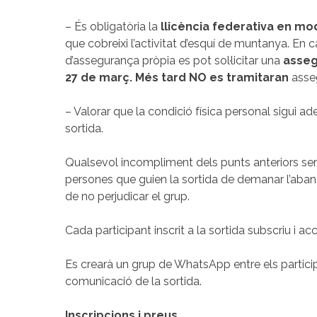
– És obligatòria la
llicència federativa en mod
que cobreixi l’activitat d’esquí de muntanya. En
d’assegurança pròpia es pot sol·licitar una
asseg
27 de març.
Més tard NO es tramitaran
asse
– Valorar que la condició física personal sigui a
sortida.
Qualsevol incompliment dels punts anteriors ser
persones que guien la sortida de demanar l’aband
de no perjudicar el grup.
Cada participant inscrit a la sortida subscriu i ac
Es crearà un grup de WhatsApp entre els participa
comunicació de la sortida.
Inscripcions i preus