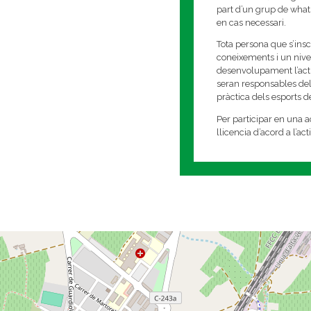
part d’un grup de whats
en cas necessari.
Tota persona que s’insc
coneixements i un nivell
desenvolupament l’activi
seran responsables del
pràctica dels esports 
Per participar en una ac
llicencia d’acord a l’ac