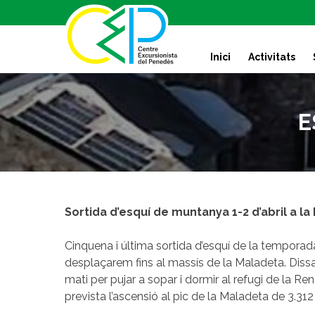
S
k
i
Inici
Activitats
p
t
o
c
E
o
n
t
e
n
t
Sortida d’esquí de muntanya 1-2 d’abril a l
Cinquena i última sortida d’esquí de la tempora
desplaçarem fins al massís de la Maladeta. Dissa
mati per pujar a sopar i dormir al refugi de la R
prevista l’ascensió al pic de la Maladeta de 3.312