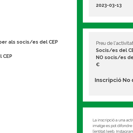
2023-03-13
per als socis/es del CEP
Preu de l'activitat
Socis/es del C
l CEP
NO socis/es de
€
Inscripció No
La inscripció a una act
imatge es pot difondre 
l’entitat.(web, Instagr