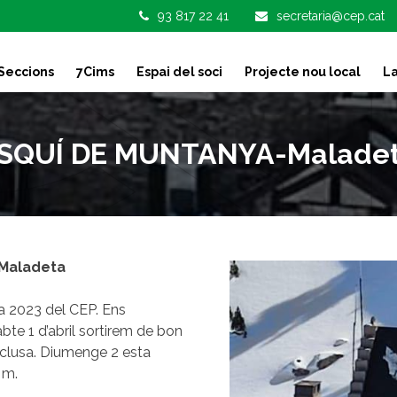
93 817 22 41
secretaria@cep.cat
Seccions
7Cims
Espai del soci
Projecte nou local
La
SQUÍ DE MUNTANYA-Malade
a Maladeta
da 2023 del CEP. Ens
bte 1 d’abril sortirem de bon
enclusa. Diumenge 2 esta
 m.