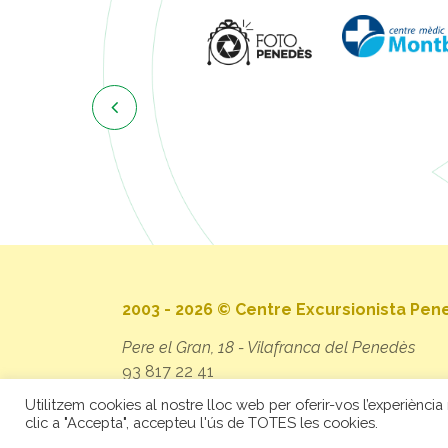

2003 - 2026 © Centre Excursionista Pe
Pere el Gran, 18 - Vilafranca del Penedès
93 817 22 41
secretaria@cep.cat
Utilitzem cookies al nostre lloc web per oferir-vos l’experiència 
clic a "Accepta", accepteu l'ús de TOTES les cookies.