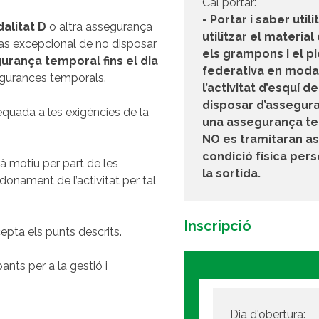
Cal portar:
- Portar i saber util
alitat D
o altra assegurança
utilitzar el materi
 cas excepcional de no disposar
els grampons i el pio
urança temporal fins el dia
federativa en modal
gurances temporals.
l’activitat d’esquí 
disposar d’asseguran
dequada a les exigències de la
una assegurança tem
NO es tramitaran as
condició física per
à motiu per part de les
la sortida.
onament de l’activitat per tal
Inscripció
cepta els punts descrits.
nts per a la gestió i
Dia d'obertura: