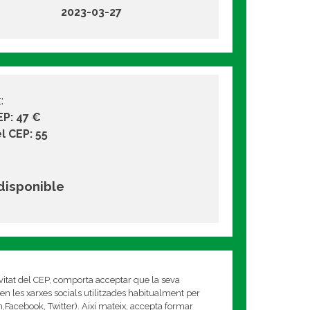
2023-03-27
:
EP: 47 €
l CEP: 55
 disponible
ivitat del CEP, comporta acceptar que la seva
en les xarxes socials utilitzades habitualment per
am,Facebook, Twitter). Així mateix, accepta formar