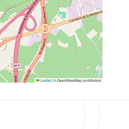
Leaflet
|
© OpenStreetMap contributors