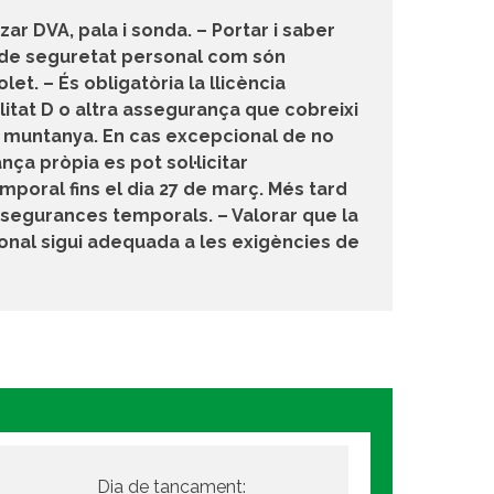
itzar DVA, pala i sonda. – Portar i saber
al de seguretat personal com són
let. – És obligatòria la llicència
itat D o altra assegurança que cobreixi
de muntanya. En cas excepcional de no
ça pròpia es pot sol·licitar
poral fins el dia 27 de març. Més tard
segurances temporals. – Valorar que la
sonal sigui adequada a les exigències de
Dia de tancament: