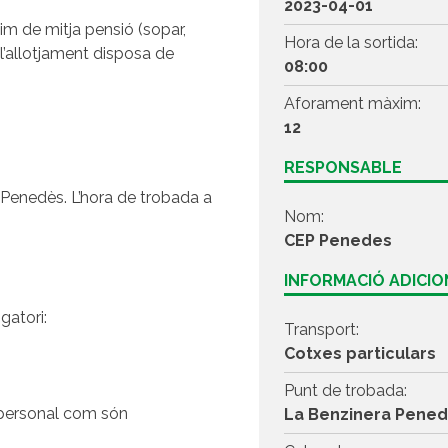
2023-04-01
gim de mitja pensió (sopar,
Hora de la sortida:
 l’allotjament disposa de
08:00
Aforament màxim:
12
RESPONSABLE
 Penedès. L’hora de trobada a
Nom:
CEP Penedes
INFORMACIÓ ADICI
gatori:
Transport:
Cotxes particulars
Punt de trobada:
t personal com són
La Benzinera Pene