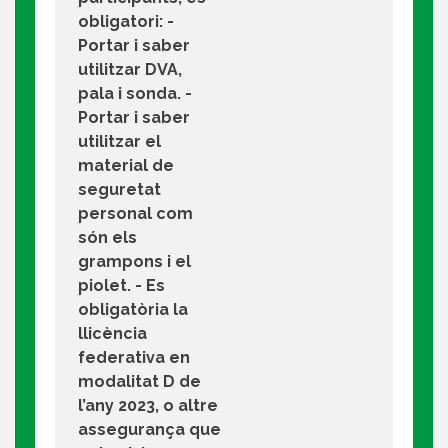
obligatori: -
Portar i saber
utilitzar DVA,
pala i sonda. -
Portar i saber
utilitzar el
material de
seguretat
personal com
són els
grampons i el
piolet. - Es
obligatòria la
llicència
federativa en
modalitat D de
l’any 2023, o altre
assegurança que