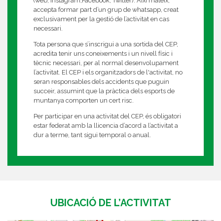
(web, Instagram,Facebook, Twitter). Així mateix,
accepta formar part d’un grup de whatsapp, creat
exclusivament per la gestió de l’activitat en cas
necessari.
Tota persona que s’inscrigui a una sortida del CEP,
acredita tenir uns coneixements i un nivell físic i
tècnic necessari, per al normal desenvolupament
l’activitat. El CEP i els organitzadors de l'activitat, no
seran responsables dels accidents que puguin
succeir, assumint que la pràctica dels esports de
muntanya comporten un cert risc.
Per participar en una activitat del CEP, és obligatori
estar federat amb la llicencia d’acord a l’activitat a
dur a terme, tant sigui temporal o anual.
UBICACIÓ DE L’ACTIVITAT