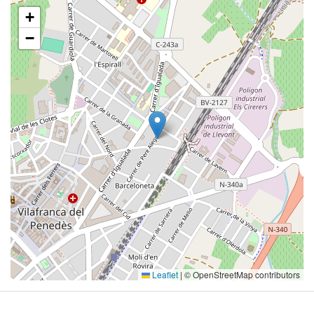
+
−
Leaflet
|
© OpenStreetMap contributors