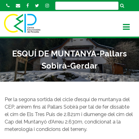
S
k
i
p
t
o
c
ESQUÍ DE MUNTANYA-Pallars
o
n
Sobirà-Gerdar
t
e
n
t
Per la segona sortida del cicle d’esquí de muntanya del
CEP, anirem fins al Pallars Sobirà per tal de fer dissabte
el cim de Els Tres Puis de 2.821m i diumenge del cim del
Cap del Muntanyó d’Arreu 2.630m, condicionat a la
meterologia i condicions del terreny.