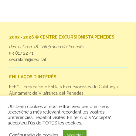
2003 - 2026 © CENTRE EXCURSIONISTA PENEDÈS
Pere el Gran, 18 - Vilafranca del Penedès
93 817 22 41
secretaria@cep.cat
ENLLAÇOS D'INTERÈS
FEEC - Federació d'Entitats Excursionistes de Catalunya
Ajuntament de Vilafranca del Penedès
Utilitzem cookies al nostre lloc web per oferir-vos
SEGUEIX-NOS
l’experiència més rellevant recordant les vostres
preferències i repetint visites. En fer clic a "Accepta",
Facebook
accepteu l'ús de TOTES les cookies.
Twitter
Instagram
Configuració de cookies
Acceptar