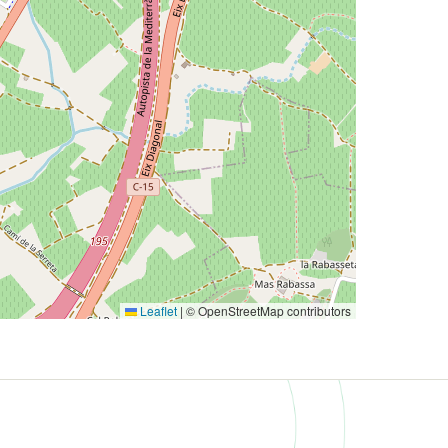
Leaflet
|
© OpenStreetMap contributors