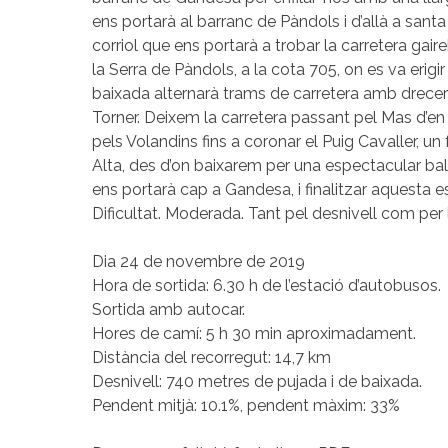
ens portarà al barranc de Pàndols i d’allà a sa
corriol que ens portarà a trobar la carretera gair
la Serra de Pàndols, a la cota 705, on es va erig
baixada alternarà trams de carretera amb drecer
Torner. Deixem la carretera passant pel Mas d’e
pels Volandins fins a coronar el Puig Cavaller, un
Alta, des d’on baixarem per una espectacular bal
ens portarà cap a Gandesa, i finalitzar aquesta es
Dificultat. Moderada. Tant pel desnivell com per 
Dia 24 de novembre de 2019
Hora de sortida: 6.30 h de l’estació d’autobusos.
Sortida amb autocar.
Hores de camí: 5 h 30 min aproximadament.
Distància del recorregut: 14,7 km
Desnivell: 740 metres de pujada i de baixada.
Pendent mitjà: 10.1%, pendent màxim: 33%