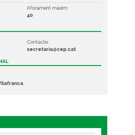
Aforament màxim:
40
Contacte:
secretaria@cep.cat
ONAL
ilafranca