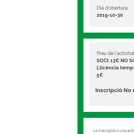
Dia d'obertura:
2019-10-30
Preu de l'activitat
SOCI: 13€ NO S
Llicència tempo
5€
Inscripció No
La inscripció a una act