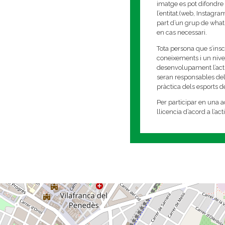
imatge es pot difondre 
l’entitat.(web, Instagr
part d’un grup de whats
en cas necessari.
Tota persona que s’insc
coneixements i un nivell
desenvolupament l’activi
seran responsables del
pràctica dels esports 
Per participar en una ac
llicencia d’acord a l’ac