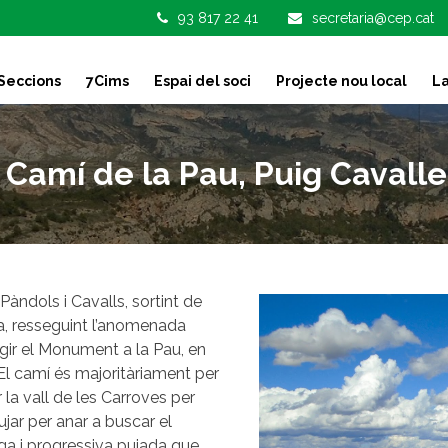
93 817 22 41
secretaria@cep.cat
Seccions
7Cims
Espai del soci
Projecte nou local
La
amí de la Pau, Puig Cavaller
Pàndols i Cavalls, sortint de
sa, resseguint l’anomenada
igir el Monument a la Pau, en
 El camí és majoritàriament per
 la vall de les Carroves per
ar per anar a buscar el
ga i progressiva pujada que