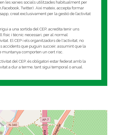
en les xarxes socials utilitzades habitualment per
am,Facebook, Twitter). Així mateix, accepta formar
app, creat exclusivament per la gestió de l’activitat
rigui a una sortida del CEP, acredita tenir uns
 físic i tècnic necessari, per al normal
tat. El CEP i els organitzadors de l'activitat, no
s accidents que puguin succeir, assumint que la
de muntanya comporten un cert risc.
tivitat del CEP, és obligatori estar federat amb la
tivitat a dur a terme, tant sigui temporal o anual.