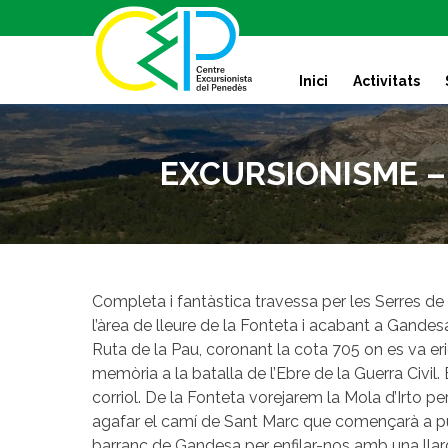
S
k
i
Inici
Activitats
p
t
o
c
EXCURSIONISME – C
o
n
t
e
n
t
Completa i fantàstica travessa per les Serres de 
l’àrea de lleure de la Fonteta i acabant a Gande
Ruta de la Pau, coronant la cota 705 on es va er
memòria a la batalla de l’Ebre de la Guerra Civil.
corriol. De la Fonteta vorejarem la Mola d’Irto per
agafar el camí de Sant Marc que començarà a puj
barranc de Gandesa per enfilar-nos amb una llar