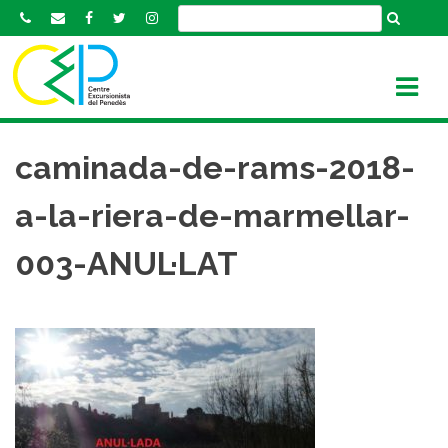
S
k
i
p
t
o
c
caminada-de-rams-2018-
o
n
a-la-riera-de-marmellar-
t
e
003-ANUL·LAT
n
t