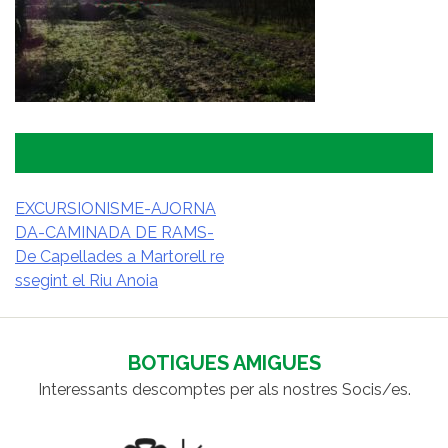
EXCURSIONISME-AJORNA
DA-CAMINADA DE RAMS-
NAVEGACIÓ
De Capellades a Martorell re
D'ENTRADES
ssegint el Riu Anoia
BOTIGUES AMIGUES
Interessants descomptes per als nostres Socis/es.