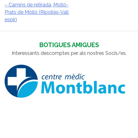
– Camins de retirada, Molló-
NAVEGACIÓ
Prats de Molló (Ripollès-Vall
D'ENTRADES
espir)
BOTIGUES AMIGUES
Interessants descomptes per als nostres Socis/es.