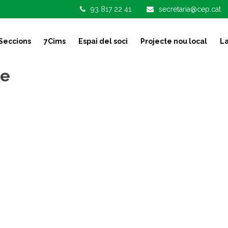
93 817 22 41
secretaria@cep.cat
Seccions
7Cims
Espai del soci
Projecte nou local
La
de