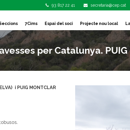
93 817 22 41
secretaria@cep.cat
Seccions
7Cims
Espai del soci
Projecte nou local
La
avesses per Catalunya. PUIG
SELVA) i PUIG MONTCLAR
utobusos.