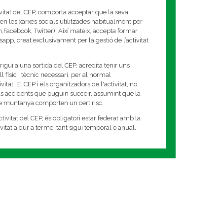
ivitat del CEP, comporta acceptar que la seva
en les xarxes socials utilitzades habitualment per
am,Facebook, Twitter). Així mateix, accepta formar
app, creat exclusivament per la gestió de l’activitat
rigui a una sortida del CEP, acredita tenir uns
 físic i tècnic necessari, per al normal
tat. El CEP i els organitzadors de l'activitat, no
s accidents que puguin succeir, assumint que la
de muntanya comporten un cert risc.
tivitat del CEP, és obligatori estar federat amb la
tivitat a dur a terme, tant sigui temporal o anual.