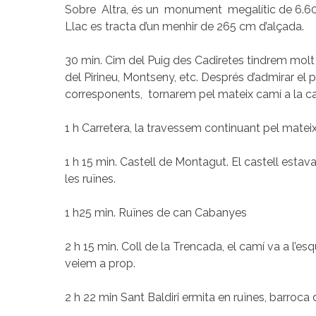
Sobre Altra, és un monument megalític de 6.60 x
Llac es tracta d’un menhir de 265 cm d’alçada.
30 min. Cim del Puig des Cadiretes tindrem molt
del Pirineu, Montseny, etc. Després d’admirar el p
corresponents, tornarem pel mateix camí a la ca
1 h Carretera, la travessem continuant pel matei
1 h 15 min. Castell de Montagut. El castell estava
les ruïnes.
1 h25 min. Ruïnes de can Cabanyes
2 h 15 min. Coll de la Trencada, el camí va a l’esq
veiem a prop.
2 h 22 min Sant Baldiri ermita en ruïnes, barroca