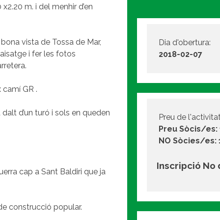
2.20 m. i del menhir d’en
 bona vista de Tossa de Mar,
Dia d'obertura:
aisatge i fer les fotos
2018-02-07
rretera.
x camí GR .
 dalt d’un turó i sols en queden
Preu de l'activitat
Preu Sòcis/es:
NO Sòcies/es:
Inscripció No
uerra cap a Sant Baldiri que ja
 de construcció popular.