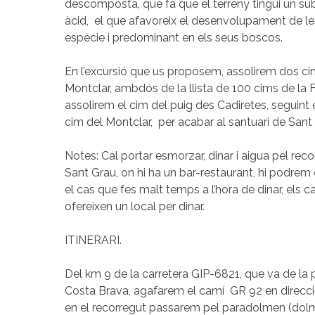
descomposta, que fa que el terreny tingui un s
àcid, el que afavoreix el desenvolupament de les 
espècie i predominant en els seus boscos.
En l’excursió que us proposem, assolirem dos cims
Montclar, ambdós de la llista de 100 cims de la 
assolirem el cim del puig des Cadiretes, seguint 
cim del Montclar, per acabar al santuari de Sant
Notes: Cal portar esmorzar, dinar i aigua pel rec
Sant Grau, on hi ha un bar-restaurant, hi podrem
el cas que fes malt temps a l’hora de dinar, els 
ofereixen un local per dinar.
ITINERARI.
Del km 9 de la carretera GIP-6821, que va de la 
Costa Brava, agafarem el camí GR 92 en direcció
en el recorregut passarem pel paradolmen (dolm