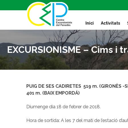
S
k
i
Inici
Activitats
p
t
o
c
EXCURSIONISME – Cims i tr
o
n
t
e
n
t
PUIG DE SES CADIRETES 519 m. (GIRONÈS -
401 m. (BAIX EMPORDÁ)
Diumenge dia 18 de febrer de 2018.
Hora de sortida: A les 7 del matí de l’estació d’a