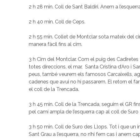
2 h 28 min. Coll de Sant Baldiri. Anem a l’esquerr
2 h 40 min. Coll de Ceps.
2 h 55 min. Collet de Montclar sota mateix del ci
manera fàcil fins al cim.
3 h Cim del Montclar. Com el puig des Cadiretes
totes direccions, el mar, Santa Cristina d’Aro i Sa
peus, també veurem els famosos Carcaixells, a
cadenes que avui no hi passarem. El retorn el fa
el coll de la Trencada.
3 h 45 min. Coll de la Trencada, seguim el GR fin
pel camí ampla de l’esquerra cap al coll de Suro
3 h 50 min. Coll de Suro des Llops. Tot i que un 
Sant Grau a l’esquerra, no n’hi fem cas i anem cap