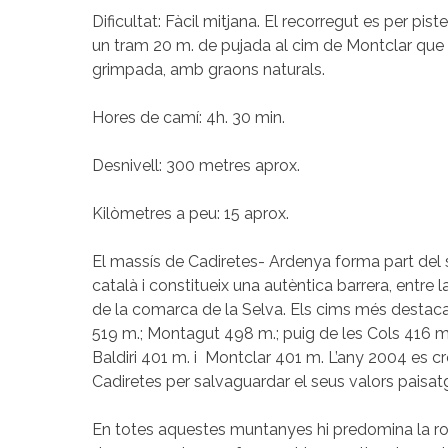
Dificultat: Fàcil mitjana. El recorregut es per pis
un tram 20 m. de pujada al cim de Montclar que 
grimpada, amb graons naturals.
Hores de camí: 4h. 30 min.
Desnivell: 300 metres aprox.
Kilòmetres a peu: 15 aprox.
El massís de Cadiretes- Ardenya forma part del 
català i constitueix una autèntica barrera, entre l
de la comarca de la Selva. Els cims més destaca
519 m.; Montagut 498 m.; puig de les Cols 416 m
Baldiri 401 m. i Montclar 401 m. L’any 2004 es 
Cadiretes per salvaguardar el seus valors paisatgí
En totes aquestes muntanyes hi predomina la roc