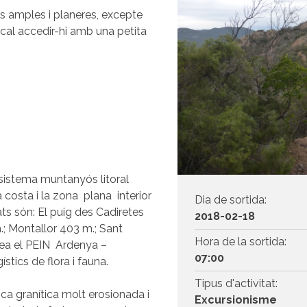
tes amples i planeres, excepte
cal accedir-hi amb una petita
sistema muntanyós litoral
a costa i la zona plana interior
Dia de sortida:
ts són: El puig des Cadiretes
2018-02-18
.; Montallor 403 m.; Sant
Hora de la sortida:
crea el PEIN Ardenya –
07:00
stics de flora i fauna.
Tipus d'activitat:
a granítica molt erosionada i
Excursionisme