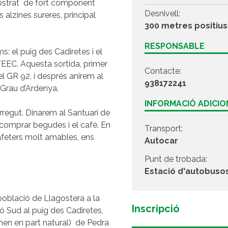
ubstrat de fort component
Desnivell:
alzines sureres, principal
300 metres positius
RESPONSABLE
: el puig des Cadiretes i el
FEEC. Aquesta sortida, primer
Contacte:
el GR 92, i després anirem al
938172241
 Grau d’Ardenya.
INFORMACIÓ ADICI
orregut. Dinarem al Santuari de
 comprar begudes i el cafè. En
Transport:
cafeters molt amables, ens
Autocar
Punt de trobada:
Estació d'autobuso
població de Llagostera a la
Inscripció
 Sud al puig des Cadiretes,
en en part natural) de Pedra