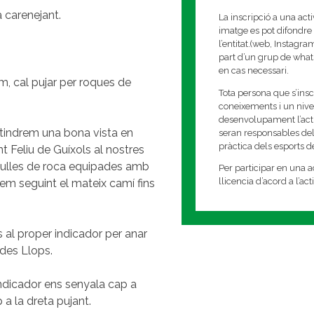
a carenejant.
La inscripció a una act
imatge es pot difondre 
l’entitat.(web, Instagr
part d’un grup de whats
en cas necessari.
m, cal pujar per roques de
Tota persona que s’insc
coneixements i un nivell
desenvolupament l’activi
 tindrem una bona vista en
seran responsables del
pràctica dels esports 
nt Feliu de Guíxols al nostres
gulles de roca equipades amb
Per participar en una ac
llicencia d’acord a l’ac
rem seguint el mateix camí fins
s al proper indicador per anar
 des Llops.
indicador ens senyala cap a
 a la dreta pujant.