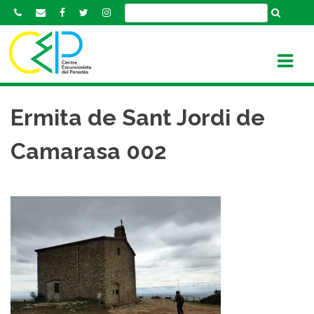
S
k
i
p
t
o
c
Ermita de Sant Jordi de
o
n
Camarasa 002
t
e
n
t