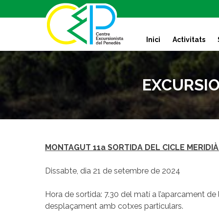
S
k
i
Inici
Activitats
p
t
o
c
EXCURSION
o
n
t
e
n
t
MONTAGUT 11a SORTIDA DEL CICLE MERIDIÀ
Dissabte, dia 21 de setembre de 2024
Hora de sortida: 7.30 del matí a l’aparcament de 
desplaçament amb cotxes particulars.