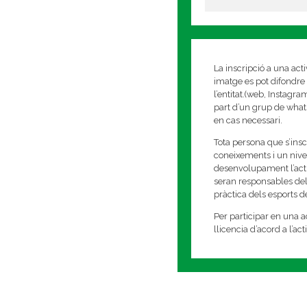
La inscripció a una act
imatge es pot difondre 
l’entitat.(web, Instagr
part d’un grup de whats
en cas necessari.
Tota persona que s’insc
coneixements i un nivell
desenvolupament l’activi
seran responsables del
pràctica dels esports 
Per participar en una ac
llicencia d’acord a l’ac