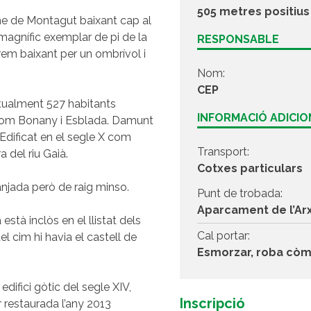
505 metres positius
me de Montagut baixant cap al
magnífic exemplar de pi de la
RESPONSABLE
rem baixant per un ombrívol i
Nom:
CEP
ctualment 527 habitants
INFORMACIÓ ADICI
, com Bonany i Esblada. Damunt
. Edificat en el segle X com
Transport:
a del riu Gaià.
Cotxes particulars
njada però de raig minso.
Punt de trobada:
Aparcament de l’Ar
tà inclòs en el llistat dels
Cal portar:
l cim hi havia el castell de
Esmorzar, roba còmo
ifici gòtic del segle XIV,
Inscripció
r restaurada l’any 2013