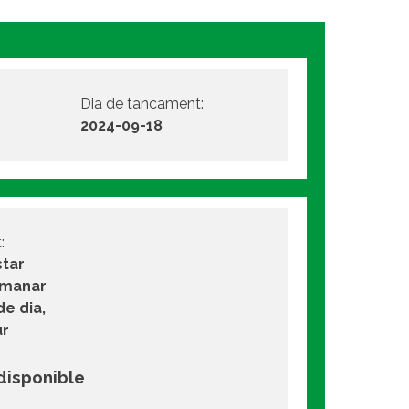
Dia de tancament:
2024-09-18
:
star
emanar
de dia,
ur
 disponible