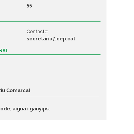
55
Contacte:
secretaria@cep.cat
ONAL
xiu Comarcal
de, aigua i ganyips.