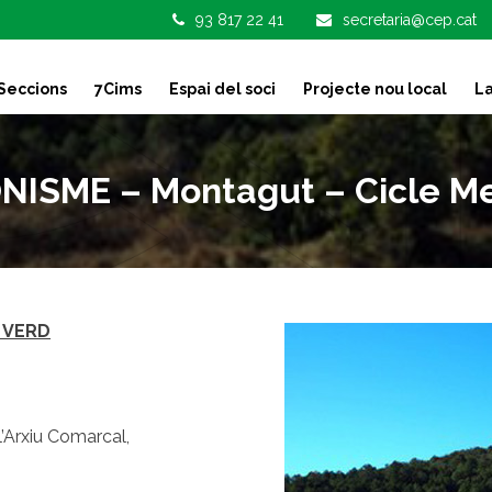
93 817 22 41
secretaria@cep.cat
Seccions
7Cims
Espai del soci
Projecte nou local
La
ISME – Montagut – Cicle Me
 VERD
l’Arxiu Comarcal,