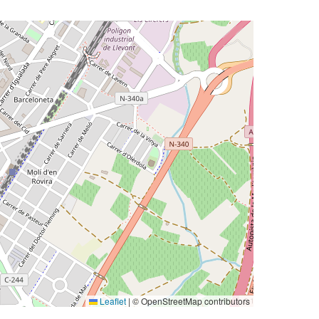
Leaflet
|
© OpenStreetMap contributors