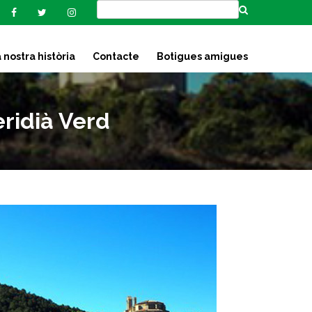
 nostra història
Contacte
Botigues amigues
ridià Verd