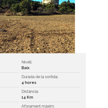
Nivell:
Baix
Durada de la sortida:
4 hores
Distància:
14 Km
Aforament màxim: