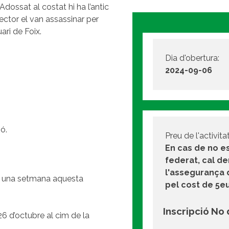
dossat al costat hi ha l’antic
rector el van assassinar per
ari de Foix.
Dia d'obertura:
2024-09-06
ó.
Preu de l'activitat
En cas de no e
federat, cal d
l'assegurança 
t una setmana aquesta
pel cost de 5e
Inscripció No
26 d’octubre al cim de la