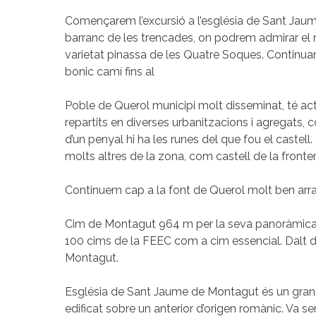
Començarem l’excursió a l’església de Sant Jau
barranc de les trencades, on podrem admirar el 
varietat pinassa de les Quatre Soques. Continua
bonic camí fins al
Poble de Querol municipi molt disseminat, té a
repartits en diverses urbanitzacions i agregats
d’un penyal hi ha les runes del que fou el castell
molts altres de la zona, com castell de la fronter
Continuem cap a la font de Querol molt ben arra
Cim de Montagut 964 m per la seva panoràmica es
100 cims de la FEEC com a cim essencial. Dalt de
Montagut.
Església de Sant Jaume de Montagut és un gran ed
edificat sobre un anterior d’origen romànic. Va se