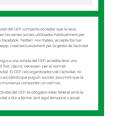
ivitat del CEP, comporta acceptar que la seva
en les xarxes socials utilitzades habitualment per
am,Facebook, Twitter). Així mateix, accepta formar
app, creat exclusivament per la gestió de l’activitat
rigui a una sortida del CEP, acredita tenir uns
 físic i tècnic necessari, per al normal
tat. El CEP i els organitzadors de l'activitat, no
s accidents que puguin succeir, assumint que la
de muntanya comporten un cert risc.
tivitat del CEP, és obligatori estar federat amb la
tivitat a dur a terme, tant sigui temporal o anual.