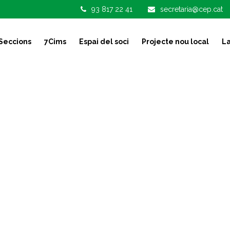
93 817 22 41
secretaria@cep.cat
Seccions
7Cims
Espai del soci
Projecte nou local
La