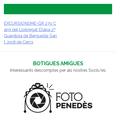
EXCURSIONSME-GR 270 C
amí del Llobregat Etapa 2ª
NAVEGACIÓ
Guardiola de Berguedà-San
D'ENTRADES
t Jordi de Cercs
BOTIGUES AMIGUES
Interessants descomptes per als nostres Socis/es.