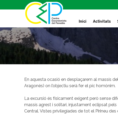
S
k
i
Inici
Activitats
p
t
o
c
o
n
t
e
n
t
En aquesta ocasió en desplaçarem al massís del 
Aragonès) on l’objectiu serà fer el pic homònim.
La excursió és físicament exigent però sense dif
massís agrest i solitari, injustament eclipsat pel
Central. Vistes privilegiades de tot el Pirineu des 