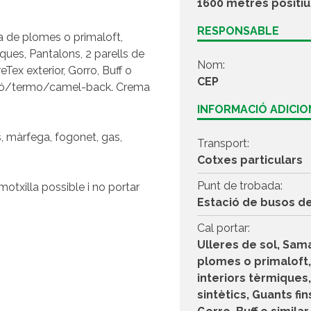
1600 metres positiu
RESPONSABLE
ta de plomes o primaloft,
iques, Pantalons, 2 parells de
Nom:
eTex exterior, Gorro, Buff o
CEP
, Bidó/termo/camel-back. Crema
INFORMACIÓ ADICI
 màrfega, fogonet, gas,
Transport:
Cotxes particulars
Punt de trobada:
otxilla possible i no portar
Estació de busos de
Cal portar:
Ulleres de sol, Sam
plomes o primaloft,
interiors tèrmiques,
sintètics, Guants fin