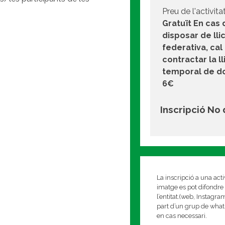
Preu de l'activitat
Gratuït En cas 
disposar de lli
federativa, cal
contractar la l
temporal de do
6€
Inscripció No
La inscripció a una act
imatge es pot difondre 
l’entitat.(web, Instagr
part d’un grup de whats
en cas necessari.