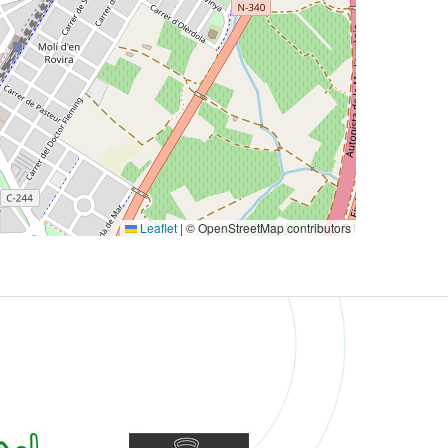
Leaflet
|
© OpenStreetMap contributors