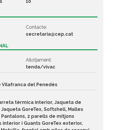
s
10
Contacte:
secretaria@cep.cat
ONAL
Allotjament:
tenda/vivac
 Vilafranca del Penedès
arreta tèrmica interior, Jaqueta de
 Jaqueta GoreTex, Softshell, Malles
 Pantalons, 2 parells de mitjons
s interior i Guants GoreTex exterior,