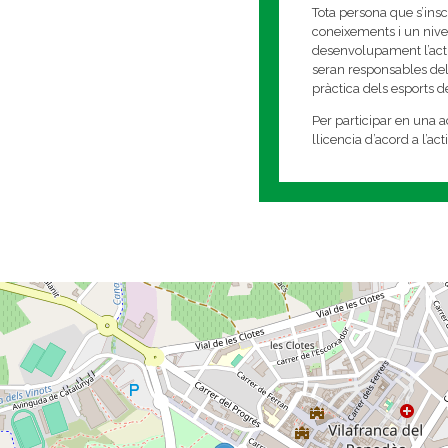
Tota persona que s’insc
coneixements i un nivell
desenvolupament l’activi
seran responsables del
pràctica dels esports 
Per participar en una ac
llicencia d’acord a l’ac