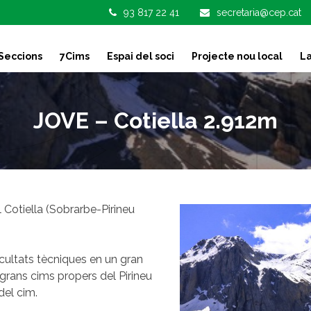
93 817 22 41
secretaria@cep.cat
Seccions
7Cims
Espai del soci
Projecte nou local
La
JOVE – Cotiella 2.912m
Cotiella (Sobrarbe-Pirineu
icultats tècniques en un gran
s grans cims propers del Pirineu
del cim.