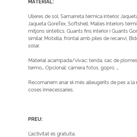
MATERIAL:
Ulleres de sol, Samarreta tèrmica interior, Jaque
Jaqueta GoreTex, Softshell, Malles interiors tèrm
mitjons sintètics, Guants fins interior i Guants Gor
similar, Motxilla, frontal amb piles de recanvi
solar.
Material acampada/vivac: tenda, sac de plomes,
termo… Opcional: càmera fotos, gopro, …
Recomanem anar el més alleugerits de pes a la m
coses innecessaries.
PREU:
L’activitat és gratuïta.