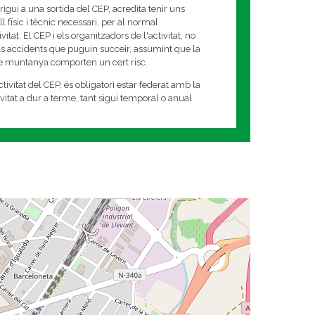
rigui a una sortida del CEP, acredita tenir uns
 físic i tècnic necessari, per al normal
tat. El CEP i els organitzadors de l'activitat, no
s accidents que puguin succeir, assumint que la
de muntanya comporten un cert risc.
tivitat del CEP, és obligatori estar federat amb la
tivitat a dur a terme, tant sigui temporal o anual.