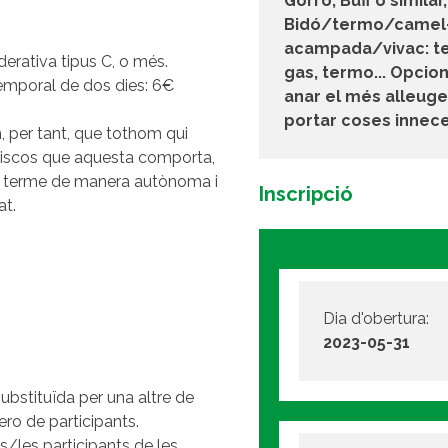
Gorro, Buff o similar
Bidó/termo/camel-b
acampada/vivac: te
ederativa tipus C, o més.
gas, termo... Opcio
 temporal de dos dies: 6€
anar el més alleuger
portar coses innece
, per tant, que tothom qui
s riscos que aquesta comporta,
a a terme de manera autònoma i
Inscripció
at.
Dia d'obertura:
2023-05-31
ubstituïda per una altre de
ro de participants.
/les participants de les