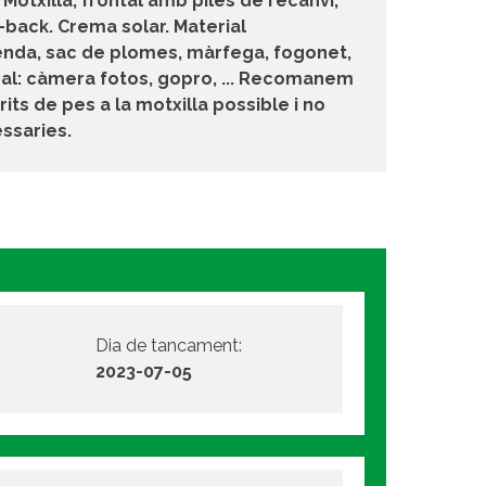
, Motxilla, frontal amb piles de recanvi,
ack. Crema solar. Material
nda, sac de plomes, màrfega, fogonet,
nal: càmera fotos, gopro, ... Recomanem
its de pes a la motxilla possible i no
ssaries.
Dia de tancament:
2023-07-05