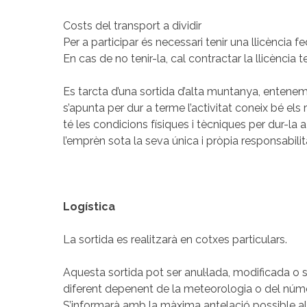
Costs del transport a dividir
Per a participar és necessari tenir una llicència f
En cas de no tenir-la, cal contractar la llicència
Es tarcta d’una sortida d’alta muntanya, entenem
s’apunta per dur a terme l’activitat coneix bé el
té les condicions físiques i tècniques per dur-l
l’emprèn sota la seva única i pròpia responsabilit
Logística
La sortida es realitzarà en cotxes particulars.
Aquesta sortida pot ser anul·lada, modificada o s
diferent depenent de la meteorologia o del núme
S’informarà amb la màxima antelació possible als