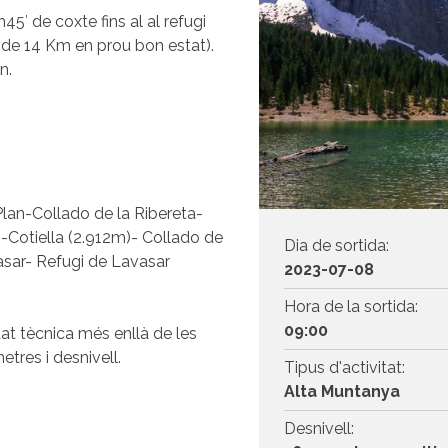
45′ de coxte fins al al refugi
 de 14 Km en prou bon estat).
n.
lan-Collado de la Ribereta-
s-Cotiella (2.912m)- Collado de
Dia de sortida:
asar- Refugi de Lavasar
2023-07-08
Hora de la sortida:
09:00
at tècnica més enllà de les
tres i desnivell.
Tipus d'activitat:
Alta Muntanya
Desnivell: