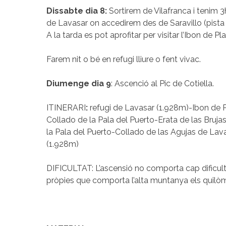
Dissabte dia 8:
Sortirem de Vilafranca i tenim 3h
de Lavasar on accedirem des de Saravillo (pista
A la tarda es pot aprofitar per visitar l’Ibon de Pla
Farem nit o bé en refugi lliure o fent vivac.
Diumenge dia 9
: Ascenció al Pic de Cotiella.
ITINERARI
:
refugi de Lavasar (1.928m)-Ibon de P
Collado de la Pala del Puerto-Erata de las Bruja
la Pala del Puerto-Collado de las Agujas de Lav
(1.928m)
DIFICULTAT: L’ascensió no comporta cap dificult
pròpies que comporta l’alta muntanya els quilòme