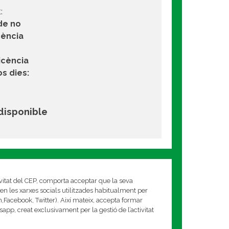
:
de no
cència
licència
s dies:
 disponible
ivitat del CEP, comporta acceptar que la seva
en les xarxes socials utilitzades habitualment per
am,Facebook, Twitter). Així mateix, accepta formar
app, creat exclusivament per la gestió de l’activitat