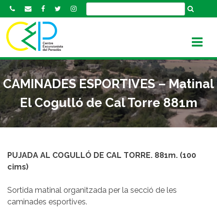
S
k
i
p
t
o
c
CAMINADES ESPORTIVES – Matinal
o
n
El Cogulló de Cal Torre 881m
t
e
n
t
PUJADA AL COGULLÓ DE CAL TORRE. 881m. (100
cims)
Sortida matinal organitzada per la secció de les
caminades esportives.