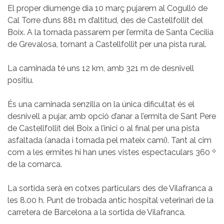
El proper diumenge dia 10 març pujarem al Cogulló de
Cal Torre d’uns 881 m d’altitud, des de Castellfollit del
Boix. A la tornada passarem per l’ermita de Santa Cecilia
de Grevalosa, tornant a Castellfollit per una pista rural.
La caminada té uns 12 km, amb 321 m de desnivell
positiu.
És una caminada senzilla on la única dificultat és el
desnivell a pujar, amb opció d’anar a l’ermita de Sant Pere
de Castellfollit del Boix a l’inici o al final per una pista
asfaltada (anada i tornada pel mateix camí). Tant al cim
com a les ermites hi han unes vistes espectaculars 360 º
de la comarca.
La sortida serà en cotxes particulars des de Vilafranca a
les 8.00 h. Punt de trobada antic hospital veterinari de la
carretera de Barcelona a la sortida de Vilafranca.