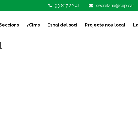
93 817 22 41
secretaria@cep.cat
Seccions
7Cims
Espai del soci
Projecte nou local
La
l