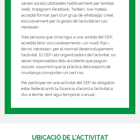
xarxes socials utilitzades habitualment per l’entitat.
(web, Instagram,Facebook, Twitter). Així mateix,
accepta formar part d’un grup de whatsapp, creat
exclusivament per la gestió de l’activitat en cas
necessari.
Tota persona que s’inscrigui a una sortida del CEP,
acredita tenir uns coneixements i un nivell físic i
tècnic necessari, per al normal desenvolupament
l’activitat. El CEP i els organitzadors de l'activitat, no
seran responsables dels accidents que puguin
succeir, assumint que la pràctica dels esports de
muntanya comporten un cert risc.
Per participar en una activitat del CEP, és obligatori
estar federat amb la llicencia d’acord a l’activitat a
dur a terme, tant sigui temporal o anual.
UBICACIÓ DE L’ACTIVITAT