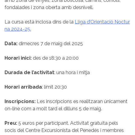
amb zona de vinyes, zona boscosa, camins, corriols,
fondalades i zona oberta amb desnivell.
La cursa està inclosa dins de la
Lliga d’Orientació Noctur
na 2024-25.
Data:
dimecres 7 de maig del 2025
Horari inici:
des de 18:30 a 20:00
Durada de l’activitat
: una hora i mitja
Horari arribada
: límit 20:30
Inscripcions:
Les inscripcions es realitzaran únicament
on-line com a molt tard el dilluns 5 de maig.
Preu:
5 euros per participant. Activitat gratuïta pels
socis del Centre Excursionista del Penedès i membres