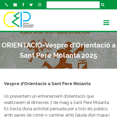
S
k
i
p
t
o
c
ORIENTACIÓ-Vespre d’Orientació a
o
n
Sant Pere Molanta 2025
t
e
n
t
Vespre d’Orientació a Sant Pere Molanta
Us presentem un entrenament d’orientació que
realitzarem el dimecres 7 de maig a Sant Pere Molanta.
Es tracta d’una activitat pensada per a tots els públics,
amb ganes de córrer o caminar, amb l’ajuda d’un mapa i