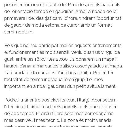
per un entorn immillorable del Penedès, on els habituals
de l’orientació també en gaudiran. Amb l’arribada de la
primavera i del desitjat canvi d’hora, tindrem l’oportunitat
de gaudir de molta estona de claror, amb un format
semi-nocturn.
Pels que no heu participat mai en aquests entrenaments,
el funcionament és molt senzill, veniu quan us vingui de
gust, entre les 18:30 i les 20:00, us donarem un mapa i
haureu d’anar a marcar les balises assenyalades al mapa.
La durada de la cursa és d’una hora i mitja. Podeu fer
l’activitat de forma individual o en grup. I el més
important, en arribar, gaudireu d’un petit avituallament.
Podreu triar entre dos circuits (curt i llarg). Aconsellem
l’elecció del circuit curt pels novells o els que disposeu
de poc temps. El circuit llarg serà més corredor, amb
més desnivell i més tècnic. La zona és molt variada,