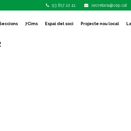
93 817 22 41
secretaria@cep.cat
Seccions
7Cims
Espai del soci
Projecte nou local
La
2