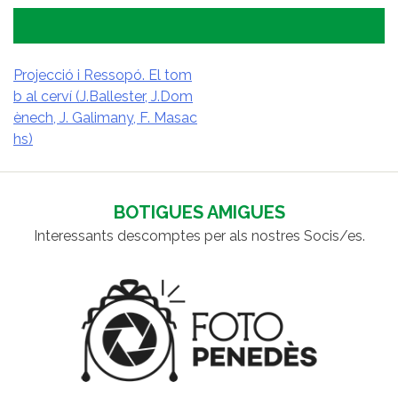
Projecció i Ressopó. El tom
b al cerví (J.Ballester, J.Dom
NAVEGACIÓ
ènech, J. Galimany, F. Masac
D'ENTRADES
hs)
BOTIGUES AMIGUES
Interessants descomptes per als nostres Socis/es.