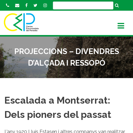
S
k
i
p
t
o
c
PROJECCIONS – DIVENDRES
o
n
D’ALÇADA I RESSOPÓ
t
e
n
t
Escalada a Montserrat:
Dels pioners del passat
L’any 1920 Lluís Estasen i altres companys van realitzar