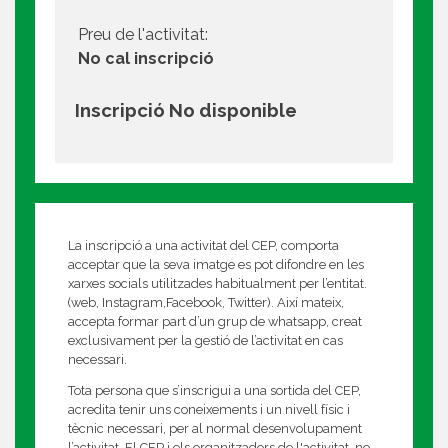
Preu de l'activitat:
No cal inscripció
Inscripció No disponible
La inscripció a una activitat del CEP, comporta
acceptar que la seva imatge es pot difondre en les
xarxes socials utilitzades habitualment per l’entitat.
(web, Instagram,Facebook, Twitter). Així mateix,
accepta formar part d’un grup de whatsapp, creat
exclusivament per la gestió de l’activitat en cas
necessari.
Tota persona que s’inscrigui a una sortida del CEP,
acredita tenir uns coneixements i un nivell físic i
tècnic necessari, per al normal desenvolupament
l’activitat. El CEP i els organitzadors de l'activitat, no