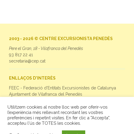
2003 - 2026 © CENTRE EXCURSIONISTA PENEDÈS
Pere el Gran, 18 - Vilafranca del Penedès
93 817 22 41
secretaria@cep.cat
ENLLAÇOS D'INTERÈS
FEEC - Federació d'Entitats Excursionistes de Catalunya
Ajuntament de Vilafranca del Penedès
Utilitzem cookies al nostre lloc web per oferir-vos
SEGUEIX-NOS
l’experiència més rellevant recordant les vostres
preferències i repetint visites. En fer clic a "Accepta",
Facebook
accepteu l'ús de TOTES les cookies.
Twitter
Instagram