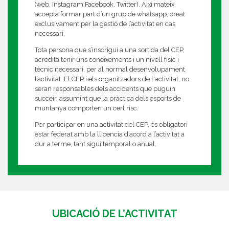
(web, Instagram,Facebook, Twitter). Així mateix,
accepta formar part d’un grup de whatsapp, creat
exclusivament per la gestió de l’activitat en cas
necessari.
Tota persona que s’inscrigui a una sortida del CEP,
acredita tenir uns coneixements i un nivell físic i
tècnic necessari, per al normal desenvolupament
l’activitat. El CEP i els organitzadors de l'activitat, no
seran responsables dels accidents que puguin
succeir, assumint que la pràctica dels esports de
muntanya comporten un cert risc.
Per participar en una activitat del CEP, és obligatori
estar federat amb la llicencia d’acord a l’activitat a
dur a terme, tant sigui temporal o anual.
UBICACIÓ DE L’ACTIVITAT