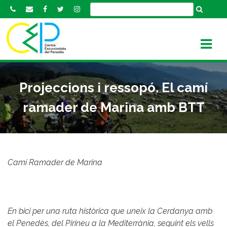
S
k
i
p
t
o
c
Projeccions i ressopó. El camí
o
n
ramader de Marina amb BTT
t
e
n
t
Camí Ramader de Marina
En bici per una ruta històrica que uneix la Cerdanya amb
el Penedès, del Pirineu a la Mediterrània, seguint els vells