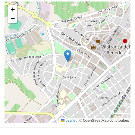
+
−
Leaflet
|
© OpenStreetMap contributors