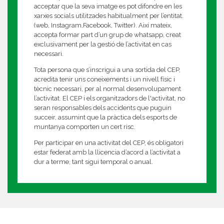
acceptar que la seva imatge es pot difondre en les
xarxes socials utilitzades habitualment per l’entitat.
(web, Instagram,Facebook, Twitter). Així mateix,
accepta formar part d’un grup de whatsapp, creat
exclusivament per la gestió de l’activitat en cas
necessari.
Tota persona que s’inscrigui a una sortida del CEP,
acredita tenir uns coneixements i un nivell físic i
tècnic necessari, per al normal desenvolupament
l’activitat. El CEP i els organitzadors de l'activitat, no
seran responsables dels accidents que puguin
succeir, assumint que la pràctica dels esports de
muntanya comporten un cert risc.
Per participar en una activitat del CEP, és obligatori
estar federat amb la llicencia d’acord a l’activitat a
dur a terme, tant sigui temporal o anual.