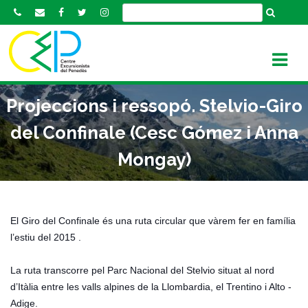
S
k
i
p
t
o
Projeccions i ressopó. Stelvio-Giro
c
o
del Confinale (Cesc Gómez i Anna
n
Mongay)
t
e
n
t
El Giro del Confinale és una ruta circular que vàrem fer en família
l’estiu del 2015 .
La ruta transcorre pel Parc Nacional del Stelvio situat al nord
d’Itàlia entre les valls alpines de la Llombardia, el Trentino i Alto -
Adige.