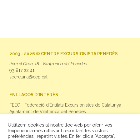
2003 - 2026 © CENTRE EXCURSIONISTA PENEDÈS
Pere el Gran, 18 - Vilafranca del Penedès
93 817 22 41
secretaria@cep.cat
ENLLAÇOS D'INTERÈS
FEEC - Federació d'Entitats Excursionistes de Catalunya
Ajuntament de Vilafranca del Penedès
Utilitzem cookies al nostre lloc web per oferir-vos
SEGUEIX-NOS
l’experiència més rellevant recordant les vostres
preferències i repetint visites. En fer clic a "Accepta",
Facebook