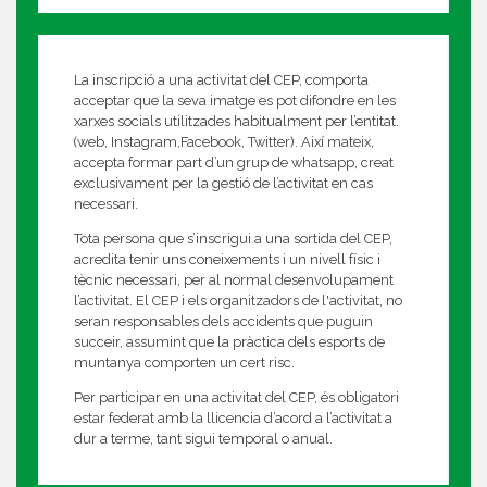
La inscripció a una activitat del CEP, comporta
acceptar que la seva imatge es pot difondre en les
xarxes socials utilitzades habitualment per l’entitat.
(web, Instagram,Facebook, Twitter). Així mateix,
accepta formar part d’un grup de whatsapp, creat
exclusivament per la gestió de l’activitat en cas
necessari.
Tota persona que s’inscrigui a una sortida del CEP,
acredita tenir uns coneixements i un nivell físic i
tècnic necessari, per al normal desenvolupament
l’activitat. El CEP i els organitzadors de l'activitat, no
seran responsables dels accidents que puguin
succeir, assumint que la pràctica dels esports de
muntanya comporten un cert risc.
Per participar en una activitat del CEP, és obligatori
estar federat amb la llicencia d’acord a l’activitat a
dur a terme, tant sigui temporal o anual.