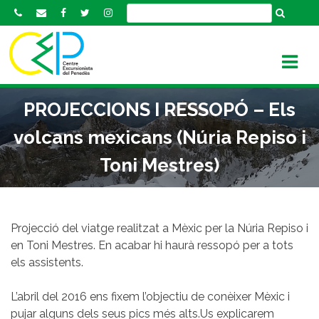
S
k
i
p
t
o
PROJECCIONS I RESSOPÓ – Els
c
o
volcans mexicans (Núria Repiso i
n
Toni Mestres)
t
e
n
t
Projecció del viatge realitzat a Mèxic per la Núria Repiso i
en Toni Mestres. En acabar hi haurà ressopó per a tots
els assistents.
L’abril del 2016 ens fixem l’objectiu de conèixer Mèxic i
pujar alguns dels seus pics més alts.Us explicarem