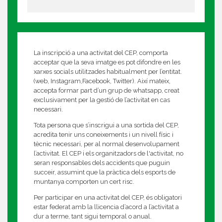
La inscripció a una activitat del CEP, comporta
acceptar que la seva imatge es pot difondre en les
xarxes socials utilitzades habitualment per l’entitat.
(web, Instagram,Facebook, Twitter). Així mateix,
accepta formar part d’un grup de whatsapp, creat
exclusivament per la gestió de l’activitat en cas
necessari.
Tota persona que s’inscrigui a una sortida del CEP,
acredita tenir uns coneixements i un nivell físic i
tècnic necessari, per al normal desenvolupament
l’activitat. El CEP i els organitzadors de l'activitat, no
seran responsables dels accidents que puguin
succeir, assumint que la pràctica dels esports de
muntanya comporten un cert risc.
Per participar en una activitat del CEP, és obligatori
estar federat amb la llicencia d’acord a l’activitat a
dur a terme, tant sigui temporal o anual.