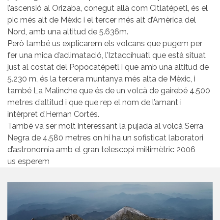
l’ascensió al Orizaba, conegut allà com Citlatépetl, és el
pic més alt de Mèxic i el tercer més alt d’Amèrica del
Nord, amb una altitud de 5.636m.
Però també us explicarem els volcans que pugem per
fer una mica d’aclimatació, l’Iztaccíhuatl que està situat
just al costat del Popocatépetl i que amb una altitud de
5.230 m, és la tercera muntanya més alta de Mèxic, i
també La Malinche que és de un volcà de gairebé 4.500
metres d’altitud i que que rep el nom de l’amant i
intèrpret d’Hernan Cortés.
També va ser molt interessant la pujada al volcà Serra
Negra de 4.580 metres on hi ha un sofisticat laboratori
d’astronomia amb el gran telescopi mil·limètric 2006
us esperem