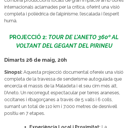
combina produccions locals de gran impacte amb obres
internacionals aclamades per la crítica, oferint una visió
completa i polièdrica de l’alpinisme, l’escalada i l’esperit
humà.
PROJECCIÓ 2:
TOUR DE L’ANETO 360º AL
VOLTANT DEL GEGANT DEL PIRINEU
Dimarts 26 de maig, 20h
Sinopsi:
Aquesta projecció documental ofereix una visió
completa de la travessa de senderisme autoguiada que
encercla el massís de la Maladeta i el seu cim més alt,
l’Aneto. Un recorregut espectacular per terres araneses,
occitanes i ribagorçanes a través de 5 valls i 6 colls,
sumant un total de 110 km i 7.000 metres de desnivell
positiu en 7 etapes.
Experiència Local i Proximitat:
La