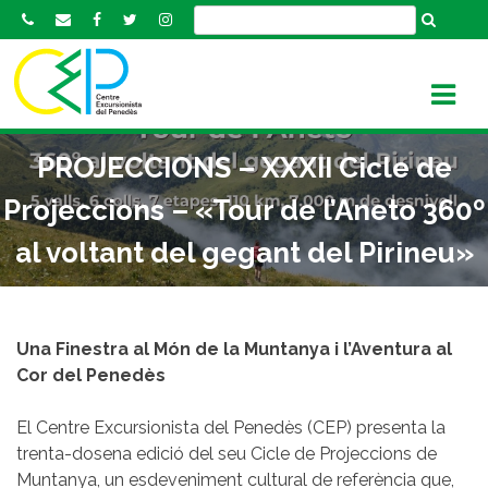
S
k
i
p
t
o
PROJECCIONS – XXXII Cicle de
c
o
Projeccions – «Tour de l’Aneto 360º
n
al voltant del gegant del Pirineu»
t
e
n
t
Una Finestra al Món de la Muntanya i l’Aventura al
Cor del Penedès
El Centre Excursionista del Penedès (CEP) presenta la
trenta-dosena edició del seu Cicle de Projeccions de
Muntanya, un esdeveniment cultural de referència que,