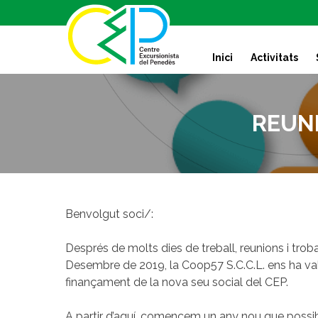
S
k
i
Inici
Activitats
p
t
o
c
REUN
o
n
t
e
n
t
Benvolgut soci/:
Després de molts dies de treball, reunions i trob
Desembre de 2019, la Coop57 S.C.C.L. ens ha val
finançament de la nova seu social del CEP.
A partir d’aquí, comencem un any nou que possi