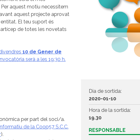
. Per aquest motiu necessitem
endavant aquest projecte aprovat
entitat. El teu suport és
partícep de totes les novetats
r divendres
10 de Gener de
nvocatòria serà a les 19:30 h.
Dia de sortida:
2020-01-10
Hora de la sortida:
19.30
onòmica per part del soci/a.
informatiu de la Coop57 S.C.C.
RESPONSABLE
r
).