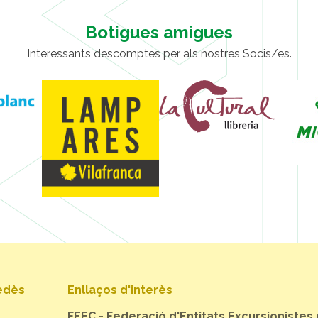
Botigues amigues
Interessants descomptes per als nostres Socis/es.
nedès
Enllaços d'interès
FEEC - Federació d'Entitats Excursionistes