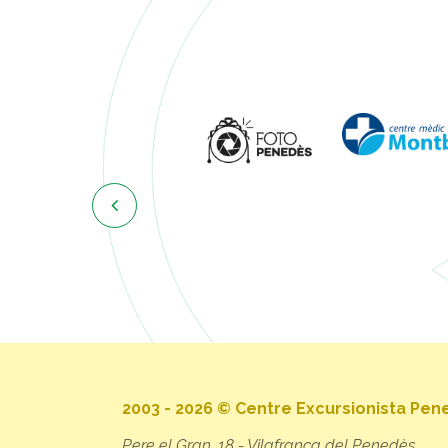

2003 - 2026 © Centre Excursionista Pe
Pere el Gran, 18 - Vilafranca del Penedès