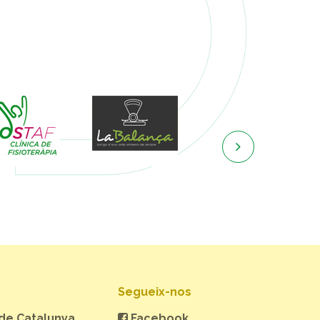

Segueix-nos
 de Catalunya
Facebook