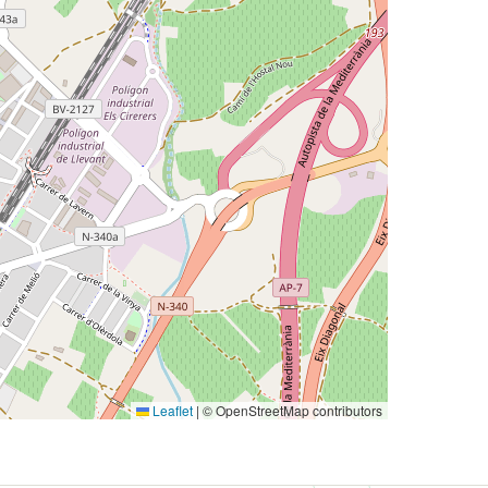
Leaflet
|
© OpenStreetMap contributors