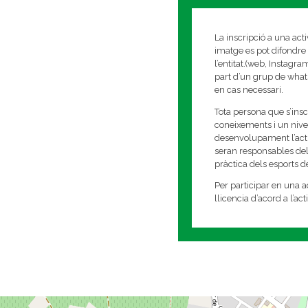
La inscripció a una act
imatge es pot difondre 
l’entitat.(web, Instagr
part d’un grup de whats
en cas necessari.
Tota persona que s’insc
coneixements i un nivell
desenvolupament l’activi
seran responsables del
pràctica dels esports 
Per participar en una ac
llicencia d’acord a l’ac