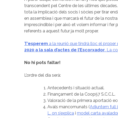
transcendent pel Centre de les últimes dècades
tota la implicació dels socis i sòcies per tirar 
en assemblea i que marcarà el futur de la nostra 
imprescindible i per això et volem informar i fer 
referents a aquest futur ja molt proper.
T’esperem
a la reunió que tindrà lloc el prope
2020 a la sala d’actes de l’Escorxador
. La co
No hi pots faltar!
L’ordre del dia serà:
Antecedents i situació actual.
Finançament de la Coop57 S.C.C.L.
Valoració de la primera aportació ec
Avals mancomunats (
Adjuntem full 
L. on s’explica
i
model carta avalado