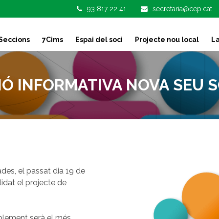
93 817 22 41
secretaria@cep.cat
Seccions
7Cims
Espai del soci
Projecte nou local
La
IÓ INFORMATIVA NOVA SEU S
ades, el passat dia 19 de
idat el projecte de
blement serà el més