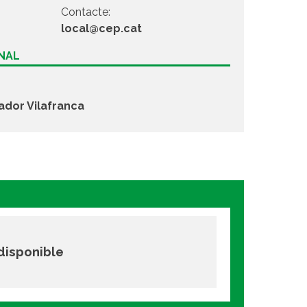
Contacte:
local@cep.cat
ONAL
ador Vilafranca
 disponible