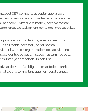
ivitat del CEP, comporta acceptar que la seva
en les xarxes socials utilitzades habitualment per
am,Facebook, Twitter). Així mateix, accepta formar
app, creat exclusivament per la gestió de l’activitat
rigui a una sortida del CEP, acredita tenir uns
 físic i tècnic necessari, per al normal
tat. El CEP i els organitzadors de l'activitat, no
s accidents que puguin succeir, assumint que la
de muntanya comporten un cert risc.
tivitat del CEP, és obligatori estar federat amb la
tivitat a dur a terme, tant sigui temporal o anual.