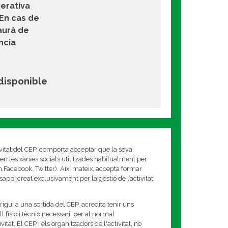
derativa
 En cas de
aurà de
ència
 disponible
ivitat del CEP, comporta acceptar que la seva
en les xarxes socials utilitzades habitualment per
am,Facebook, Twitter). Així mateix, accepta formar
app, creat exclusivament per la gestió de l’activitat
rigui a una sortida del CEP, acredita tenir uns
 físic i tècnic necessari, per al normal
tat. El CEP i els organitzadors de l'activitat, no