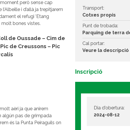
ún moment però sense cap
Transport:
’Albeille i d’allà ja trepitjarem
Cotxes propis
uidament el refugi ’Etang
b molt bones vistes.
Punt de trobada:
Parquing de terra d
Coll de Oussade – Cim de
Cal portar:
 Pic de Creussons – Pic
Veure la descripció 
calís
Inscripció
Dia d'obertura:
 molt aèri ja que anirem
2024-08-12
m algún pas de grimpada
rem és la Punta Peiraguils on