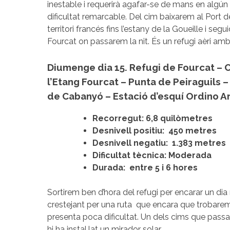
inestable i requerirà agafar-se de mans en alg
dificultat remarcable. Del cim baixarem al Port de l
territori francés fins l’estany de la Goueille i seg
Fourcat on passarem la nit. És un refugi aèri am
Diumenge dia 15. Refugi de Fourcat – 
l’Etang Fourcat – Punta de Peiraguils –
de Cabanyó – Estació d’esquí Ordino Ar
Recorregut: 6,8 quilòmetres
Desnivell positiu:
450 metres
Desnivell negatiu:
1.383 metres
Dificultat tècnica: Moderada
Durada:
entre 5 i 6 hores
Sortirem ben d’hora del refugi per encarar un dia
crestejant per una ruta
que encara que trobare
presenta poca dificultat. Un dels cims que passa
hi ha instal.lat un mirador solar.