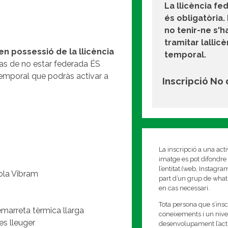
La llicència fe
és obligatòria.
no tenir-ne s'h
tramitar lallic
en possessió de la llicència
temporal.
cas de no estar federada ÉS
emporal que podràs activar a
Inscripció No
La inscripció a una act
imatge es pot difondre 
l’entitat.(web, Instagr
ola Vibram
part d’un grup de whats
en cas necessari.
Tota persona que s’insc
marreta tèrmica llarga
coneixements i un nivell
es lleuger
desenvolupament l’activi