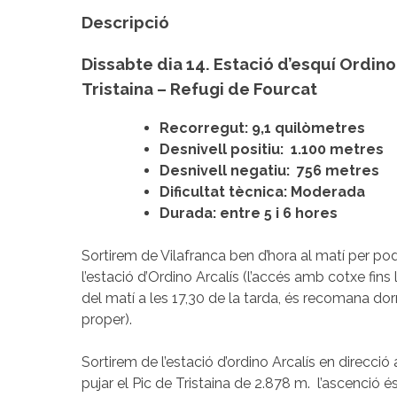
Descripció
Dissabte dia 14. Estació d’esquí Ordino 
Tristaina – Refugi de Fourcat
Recorregut: 9,1 quilòmetres
Desnivell positiu:
1.100 metres
Desnivell negatiu:
756 metres
Dificultat tècnica: Moderada
Durada: entre 5 i 6 hores
Sortirem de Vilafranca ben d’hora al matí per po
l’estació d’Ordino Arcalís (l’accés amb cotxe fins
del matí a les 17,30 de la tarda, és recomana dor
proper).
Sortirem de l’estació d’ordino Arcalís en direcció
pujar el Pic de Tristaina de 2.878 m.
l’ascenció é