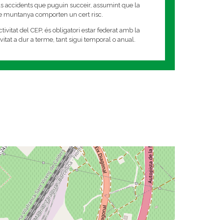
s accidents que puguin succeir, assumint que la
de muntanya comporten un cert risc.
tivitat del CEP, és obligatori estar federat amb la
tivitat a dur a terme, tant sigui temporal o anual.