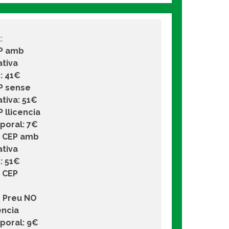
:
EP amb
ativa
: 41€
P sense
ativa: 51€
 llicencia
poral: 7€
a CEP amb
ativa
: 51€
 CEP
€ Preu NO
encia
poral: 9€