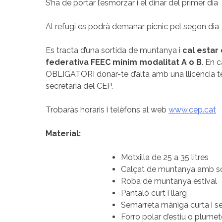
S’ha de portar l’esmorzar i el dinar del primer dia
Al refugi es podrà demanar picnic pel segon dia
Es tracta d’una sortida de muntanya i
cal estar 
federativa FEEC mínim modalitat A o B
. En 
OBLIGATORI donar-te d’alta amb una llicència t
secretaria del CEP.
Trobaràs horaris i telèfons al web
www.cep.cat
Material:
Motxilla de 25 a 35 litres
Calçat de muntanya amb s
Roba de muntanya estival
Pantaló curt i llarg
Semarreta màniga curta i se
Forro polar d’estiu o plumet