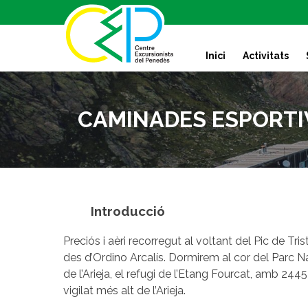
S
k
i
Inici
Activitats
p
t
o
c
CAMINADES ESPORTIVES
o
n
t
e
n
t
Introducció
Preciós i aèri recorregut al voltant del Pic de Tri
des d’Ordino Arcalís. Dormirem al cor del Parc Na
de l’Arieja, el refugi de l’Etang Fourcat, amb 244
vigilat més alt de l’Arieja.