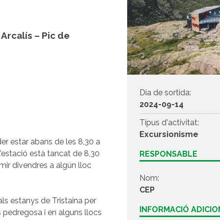
Arcalís – Pic de
Dia de sortida:
2024-09-14
Tipus d'activitat:
Excursionisme
der estar abans de les 8,30 a
 l’estació està tancat de 8,30
RESPONSABLE
mir divendres a algún lloc
Nom:
CEP
 als estanys de Tristaina per
INFORMACIÓ ADICI
s pedregosa i en alguns llocs