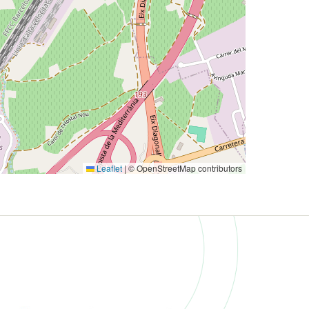
Leaflet
|
© OpenStreetMap contributors