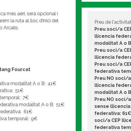
a més aèri, serà opcional i
m la ruta al lloc d’inici del
Preu de l'activitat
o Arcalís.
Preu soci/a C
llicencia feder
modalitat A o B
Preu soci/a CE
llicencia feder
Preu soci/a CEP
Etang Fourcat
federativa tem
Preu NO soci/
tiva modalitat A o B:
41€
llicencia feder
rativa:
51€
modalitat A o B
 temporal:
7€
Preu NO soci/a
derativa modalitat A o B:
51€
sense llicencia
ederativa:
61€
federativa: 61
tiva temporal:
9€
soci/a CEP llic
federativa tem