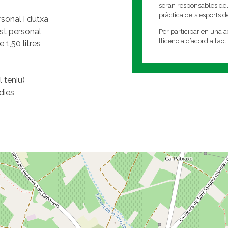
seran responsables del
pràctica dels esports 
rsonal i dutxa
st personal,
Per participar en una ac
llicencia d’acord a l’ac
1,50 litres
l teniu)
dies