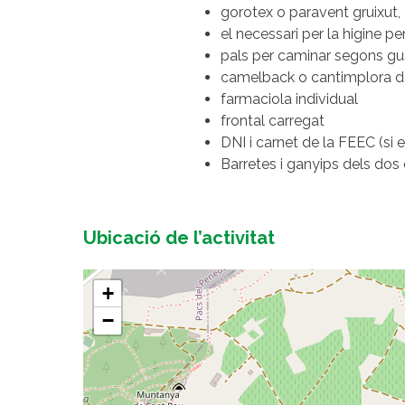
gorotex o paravent gruixut,
el necessari per la higine pe
pals per caminar segons gu
camelback o cantimplora de 
farmaciola individual
frontal carregat
DNI i carnet de la FEEC (si e
Barretes i ganyips dels dos 
Ubicació de l’activitat
+
−