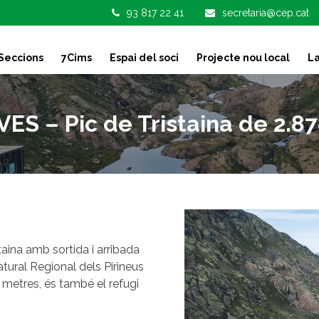
93 817 22 41
secretaria@cep.cat
Seccions
7Cims
Espai del soci
Projecte nou local
La
 – Pic de Tristaina de 2.87
staina amb sortida i arribada
tural Regional dels Pirineus
5 metres, és també el refugi