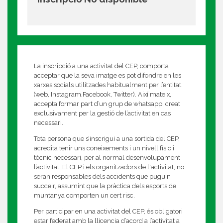
La inscripció a una activitat del CEP, comporta
acceptar que la seva imatge es pot difondre en les
xarxes socials utilitzades habitualment per l’entitat.
(web, Instagram,Facebook, Twitter). Així mateix,
accepta formar part d’un grup de whatsapp, creat
exclusivament per la gestió de l’activitat en cas
necessari.
Tota persona que s’inscrigui a una sortida del CEP,
acredita tenir uns coneixements i un nivell físic i
tècnic necessari, per al normal desenvolupament
l’activitat. El CEP i els organitzadors de l'activitat, no
seran responsables dels accidents que puguin
succeir, assumint que la pràctica dels esports de
muntanya comporten un cert risc.
Per participar en una activitat del CEP, és obligatori
estar federat amb la llicencia d’acord a l’activitat a