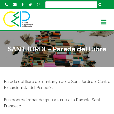
S
k
i
p
t
o
c
o
SANT JORDI – Parada del llibre
n
t
e
n
t
Parada del llibre de muntanya per a Sant Jordi del Centre
Excursionista del Penedès.
Ens podreu trobar de 9:00 a 21:00 a la Rambla Sant
Francesc.