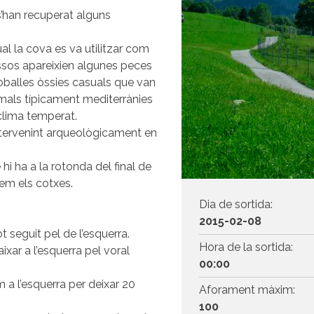
s’han recuperat alguns
ual la cova es va utilitzar com
ossos apareixien algunes peces
oballes òssies casuals que van
imals típicament mediterrànies
 clima temperat.
ntervenint arqueològicament en
i ha a la rotonda del final de
rem els cotxes.
Dia de sortida:
2015-02-08
 seguit pel de l’esquerra.
Hora de la sortida:
xar a l’esquerra pel voral
00:00
a l’esquerra per deixar 20
Aforament màxim:
100