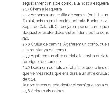
seguidament un altre corriol a la nostra esquerra
2:17 Girem a l’esquerra.
2:22 Arribem a una cruïlla de camins (on hi ha un
Talaia), anirem en direcció contraria. Boniques vi
Segur de Calafell. Carenejarem per un camí que e
d’aquestes esplèndides vistes i d’una petita cons
raó.
2:30 Cruïlla de camins. Agafarem un corriol que e
a la muntanya del comú.
2:33 Agafarem un altre corriol a la nostra dret
formiguer de corriols).
2:42 Deixarem corriols a dreta i a esquerra fins q
que ve més recta que ens durà a un altre cruïlla
de 0:14.
Ja només ens queda desfer el camí que ens a dut 
2:56 Arribem als cotxes.