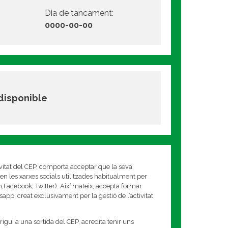
Dia de tancament:
0000-00-00
 disponible
ivitat del CEP, comporta acceptar que la seva
en les xarxes socials utilitzades habitualment per
am,Facebook, Twitter). Així mateix, accepta formar
app, creat exclusivament per la gestió de l’activitat
rigui a una sortida del CEP, acredita tenir uns