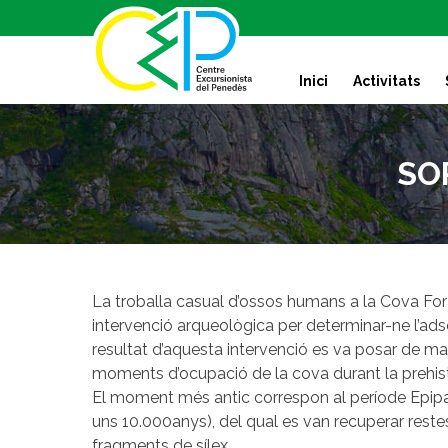
S
k
i
Inici
Activitats
p
t
o
c
SO
o
n
t
e
n
t
La troballa casual d’ossos humans a la Cova Fo
intervenció arqueològica per determinar-ne l’ad
resultat d’aquesta intervenció es va posar de man
moments d’ocupació de la cova durant la prehist
El moment més antic correspon al període Epipaleol
uns 10.000anys), del qual es van recuperar restes
fragments de sílex.