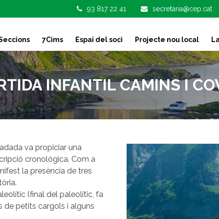
93 817 22 41
secretaria@cep.cat
Seccions
7Cims
Espai del soci
Projecte nou local
La
RTIDA INFANTIL CAMINS I CO
radada va propiciar una
scripció cronològica. Com a
ifest la presència de tres
òria.
ític (final del paleolític, fa
 de petits cargols i alguns