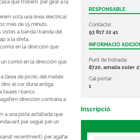
casa que trobem, per girar a la
RESPONSABLE
nirem sota una línea eléctrica)
poc més de 15 minuts.
Contacte:
 vistes a banda i banda del
93 817 22 41
p a la dreta.
INFORMACIÓ ADICI
orriol en la dirección que
Punt de trobada:
un corriol en la dirección que
8720, amalia soler 2
 a l’àrea de picnic del mateix
Cal portar:
ins el cor d’una antiga
1
 taules i bancs.
i agafem dirección contraria a
Inscripció
em a una pista asfaltada que
endavant per seguir per un
planat recentment), per agafar