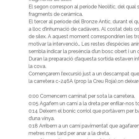
El segon correspon al període Neolític, del qual 
fragments de ceràmica.
El tercer al període del Bronze Antic, durant el q
a lloc d’inhumació de cadàvers. Al costat dels 
de sílex. A aquest moment correspondrien les tr
motivar la intervenció… Les restes d’espècies an
sembla indicar la presència d’un bosc obert i un
Duran la preparació d’aquesta sortida estaven i
la cova.
Començarem l’excursió just a un descampat que h
la carretera c-246A (prop la Creu Roja),on deixa
0:00 Comencem caminat per sota la carretera.
0:05 Agafem un camí a la dreta per enfilar-nos tot
0:14 Deixem el bonic corriol que portàvem per bai
d’una vinya.
0:18 Arribem a un camí pavimentat que agafarem 
metres mes tard per anar a la dreta.