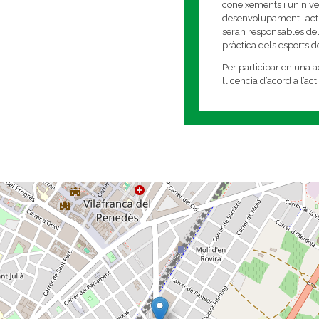
coneixements i un nivell
desenvolupament l’activi
seran responsables del
pràctica dels esports 
Per participar en una ac
llicencia d’acord a l’ac