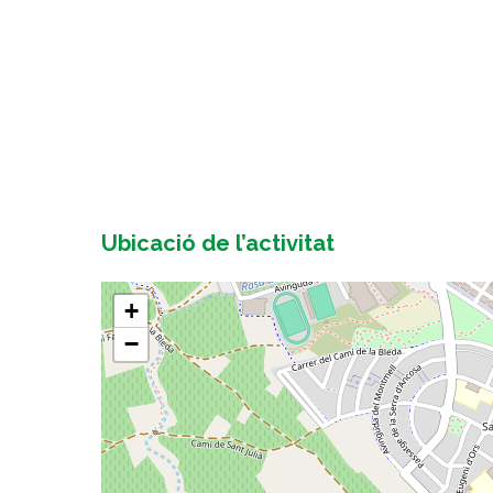
Ubicació de l’activitat
+
−