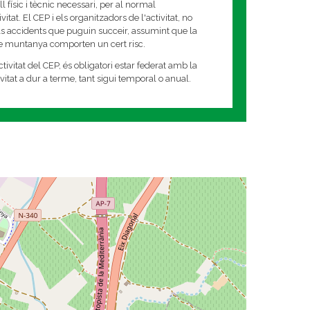
 físic i tècnic necessari, per al normal
tat. El CEP i els organitzadors de l'activitat, no
s accidents que puguin succeir, assumint que la
de muntanya comporten un cert risc.
tivitat del CEP, és obligatori estar federat amb la
tivitat a dur a terme, tant sigui temporal o anual.