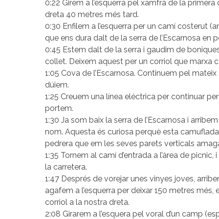
0:22 Girem a l’esquerra pel xamfrà de la primera 
dreta 40 metres més tard.
0:30 Enfilem a l’esquerra per un camí costerut (a
que ens dura dalt de la serra de l’Escarnosa en 
0:45 Estem dalt de la serra i gaudim de boniques
collet. Deixem aquest per un corriol que marxa ca
1:05 Cova de l’Escarnosa. Continuem pel mateix c
dúiem.
1:25 Creuem una línea eléctrica per continuar per 
portem.
1:30 Ja som baix la serra de l’Escarnosa i arribem
nom. Aquesta és curiosa perquè esta camuflada d
pedrera que em les seves parets verticals amaga
1:35 Tornem al camí d’entrada a l’àrea de picnic, 
la carretera.
1:47 Després de vorejar unes vinyes joves, arrib
agafem a l’esquerra per deixar 150 metres més, 
corriol a la nostra dreta.
2:08 Girarem a l’esquera pel voral d’un camp (es