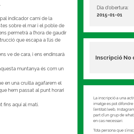
.
Dia d'obertura:
2015-01-01
 pal indicador camí de la
stes sobre el mar i el poble de
ns permetrà a l’hora de gaudir
trucció que escapa a l’ús de
ns ve de cara, i ens endinsarà
Inscripció No
a.(aquesta muntanya és com un
ue en una cruïlla agafarem el
 que hem passat al punt horari
La inscripció a una act
imatge es pot difondre 
fins aquí al matí.
l’entitat.(web, Instagr
part d’un grup de whats
en cas necessari.
Tota persona que s’insc