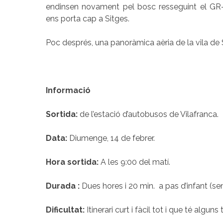
endinsen novament pel bosc resseguint el GR-
ens porta cap a Sitges.
Poc després, una panoràmica aèria de la vila de 
Informació
Sortida:
de l’estació d’autobusos de Vilafranca.
Data:
Diumenge, 14 de febrer.
Hora sortida:
A les 9:00 del matí.
Durada :
Dues hores i 20 min. a pas d’infant (s
Dificultat:
Itinerari curt i fàcil tot i que té algun