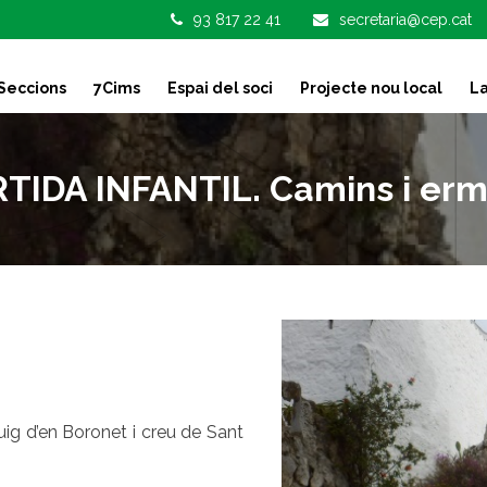
93 817 22 41
secretaria@cep.cat
Seccions
7Cims
Espai del soci
Projecte nou local
La
TIDA INFANTIL. Camins i erm
uig d’en Boronet i creu de Sant