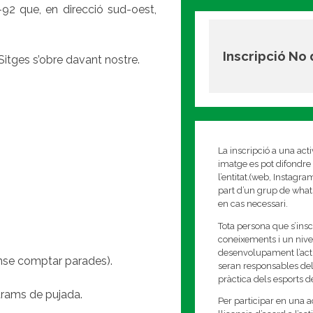
92 que, en direcció sud-oest,
Inscripció No
Sitges s’obre davant nostre.
La inscripció a una act
imatge es pot difondre 
l’entitat.(web, Instagr
part d’un grup de whats
en cas necessari.
Tota persona que s’insc
coneixements i un nivell
desenvolupament l’activi
ense comptar parades).
seran responsables del
pràctica dels esports 
s trams de pujada.
Per participar en una ac