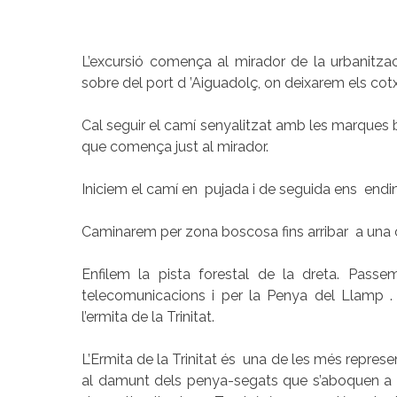
L’excursió comença al mirador de la urbanitza
sobre del port d ’Aiguadolç, on deixarem els cot
Cal seguir el camí senyalitzat amb les marques 
que comença just al mirador.
Iniciem el camí en pujada i de seguida en
Caminarem per zona boscosa fins arribar a una c
Enfilem la pista forestal de la dreta. Passe
telecomunicacions i per la Penya del Llamp . S
l’ermita de la Trinitat.
L’Ermita de la Trinitat és una de les més represe
al damunt dels penya-segats que s’aboquen a la