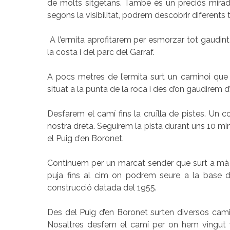
de molts sitgetans. També és un preciós mirado
segons la visibilitat, podrem descobrir diferents
A l’ermita aprofitarem per esmorzar tot gaudint
la costa i del parc del Garraf.
A pocs metres de l’ermita surt un caminoi que
situat a la punta de la roca i des d’on gaudirem d’
Desfarem el camí fins la cruïlla de pistes. Un co
nostra dreta. Seguirem la pista durant uns 10 minu
el Puig d’en Boronet.
Continuem per un marcat sender que surt a mà e
puja fins al cim on podrem seure a la base d
construcció datada del 1955.
Des del Puig d’en Boronet surten diversos cami
Nosaltres desfem el camí per on hem vingut fin