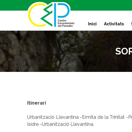
S
k
i
Inici
Activitats
p
t
o
c
SOR
o
n
t
e
n
t
Itinerari
Urbanització Llevantina -Ermita de la Trinitat -P
Isidre -Urbanització Llevantina.