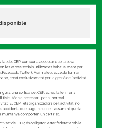
 disponible
ivitat del CEP, comporta acceptar que la seva
en les xarxes socials utilitzades habitualment per
am,Facebook, Twitter). Així mateix, accepta formar
app, creat exclusivament per la gestió de l’activitat
rigui a una sortida del CEP, acredita tenir uns
 físic i tècnic necessari, per al normal
tat. El CEP i els organitzadors de l'activitat, no
s accidents que puguin succeir, assumint que la
de muntanya comporten un cert risc.
tivitat del CEP, és obligatori estar federat amb la