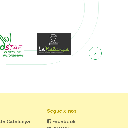

Segueix-nos
 de Catalunya
Facebook