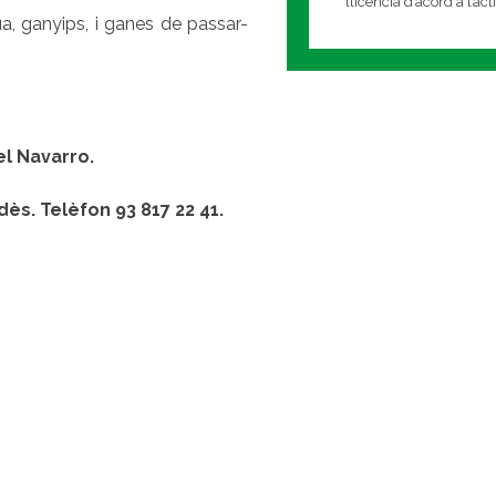
llicencia d’acord a l’ac
ua, ganyips, i ganes de passar-
el Navarro.
ès. Telèfon 93 817 22 41.