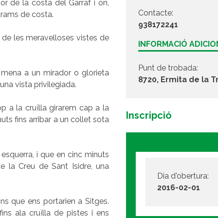
r de la costa del Garraf i on,
Contacte:
 trams de costa.
938172241
 de les meravelloses vistes de
INFORMACIÓ ADICI
Punt de trobada:
 mena a un mirador o glorieta
8720, Ermita de la Tr
una vista privilegiada.
p a la cruïlla girarem cap a la
Inscripció
ts fins arribar a un collet sota
squerra, i que en cinc minuts
e la Creu de Sant Isidre, una
Dia d'obertura:
2016-02-01
ns que ens portarien a Sitges.
s ala cruïlla de pistes i ens