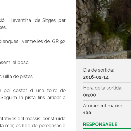
ció Llevantina de Sitges, per
xes.
blanques i vermelles del GR 92
s endinsem al bosc.
Dia de sortida:
ruïlla de pistes.
2016-02-14
Hora de la sortida:
m pel costat d’ una torre de
09:00
eguim la pista fins arribar a
Aforament màxim:
100
ntatives del massís; construïda
RESPONSABLE
 mar, és lloc de peregrinació