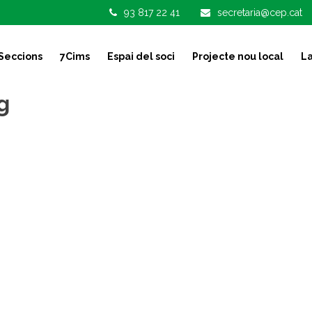
93 817 22 41
secretaria@cep.cat
Seccions
7Cims
Espai del soci
Projecte nou local
La
g