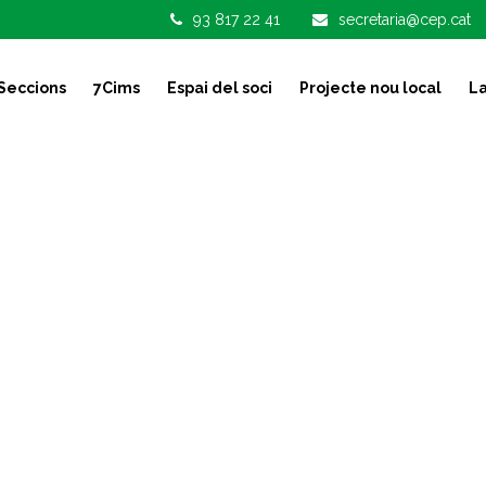
93 817 22 41
secretaria@cep.cat
Seccions
7Cims
Espai del soci
Projecte nou local
La