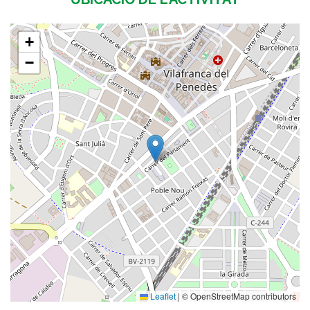
+
−
Leaflet
|
© OpenStreetMap contributors