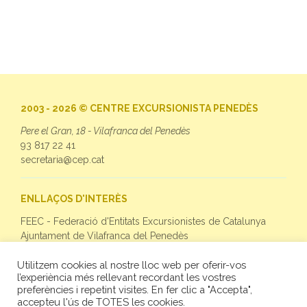
2003 - 2026 © CENTRE EXCURSIONISTA PENEDÈS
Pere el Gran, 18 - Vilafranca del Penedès
93 817 22 41
secretaria@cep.cat
ENLLAÇOS D'INTERÈS
FEEC - Federació d'Entitats Excursionistes de Catalunya
Ajuntament de Vilafranca del Penedès
Utilitzem cookies al nostre lloc web per oferir-vos
SEGUEIX-NOS
l’experiència més rellevant recordant les vostres
preferències i repetint visites. En fer clic a "Accepta",
Facebook
accepteu l'ús de TOTES les cookies.