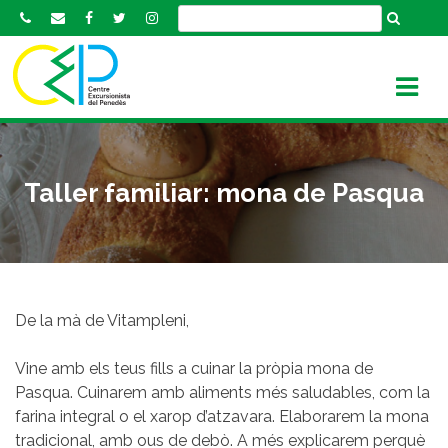
S
k
i
p
t
o
c
o
Taller familiar: mona de Pasqua
n
t
e
n
t
De la mà de Vitampleni,
Vine amb els teus fills a cuinar la pròpia mona de
Pasqua. Cuinarem amb aliments més saludables, com la
farina integral o el xarop d’atzavara. Elaborarem la mona
tradicional, amb ous de debò. A més explicarem perquè