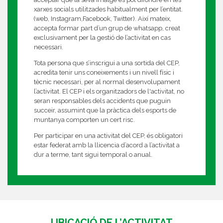
xarxes socials utilitzades habitualment per l’entitat.
(web, Instagram,Facebook, Twitter). Així mateix,
accepta formar part d’un grup de whatsapp, creat
exclusivament per la gestió de l’activitat en cas
necessari.
Tota persona que s’inscrigui a una sortida del CEP,
acredita tenir uns coneixements i un nivell físic i
tècnic necessari, per al normal desenvolupament
l’activitat. El CEP i els organitzadors de l'activitat, no
seran responsables dels accidents que puguin
succeir, assumint que la pràctica dels esports de
muntanya comporten un cert risc.
Per participar en una activitat del CEP, és obligatori
estar federat amb la llicencia d’acord a l’activitat a
dur a terme, tant sigui temporal o anual.
UBICACIÓ DE L’ACTIVITAT