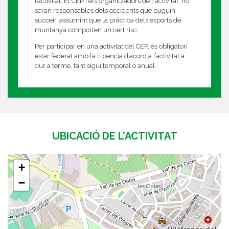
l’activitat. El CEP i els organitzadors de l'activitat, no
seran responsables dels accidents que puguin
succeir, assumint que la pràctica dels esports de
muntanya comporten un cert risc.
Per participar en una activitat del CEP, és obligatori
estar federat amb la llicencia d’acord a l’activitat a
dur a terme, tant sigui temporal o anual.
UBICACIÓ DE L’ACTIVITAT
+
−