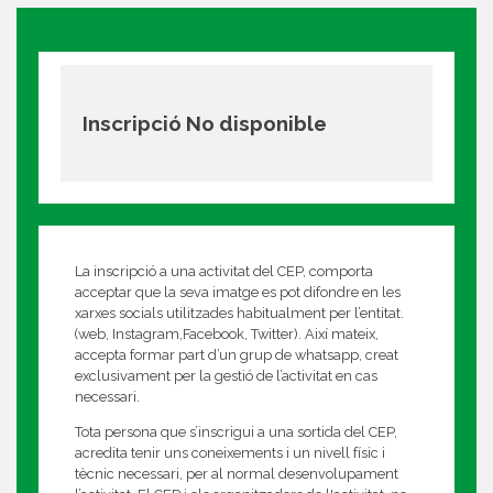
Inscripció No disponible
La inscripció a una activitat del CEP, comporta
acceptar que la seva imatge es pot difondre en les
xarxes socials utilitzades habitualment per l’entitat.
(web, Instagram,Facebook, Twitter). Així mateix,
accepta formar part d’un grup de whatsapp, creat
exclusivament per la gestió de l’activitat en cas
necessari.
Tota persona que s’inscrigui a una sortida del CEP,
acredita tenir uns coneixements i un nivell físic i
tècnic necessari, per al normal desenvolupament