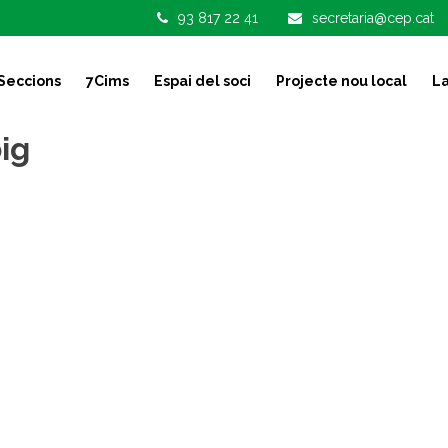
93 817 22 41
secretaria@cep.cat
Seccions
7Cims
Espai del soci
Projecte nou local
La
ig