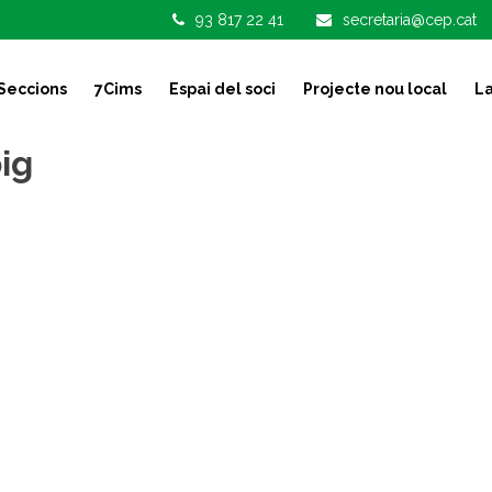
93 817 22 41
secretaria@cep.cat
Seccions
7Cims
Espai del soci
Projecte nou local
La
ig