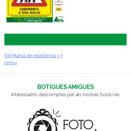
XIII Marxa de resistència «7
cims»
NAVEGACIÓ
D'ENTRADES
BOTIGUES AMIGUES
Interessants descomptes per als nostres Socis/es.