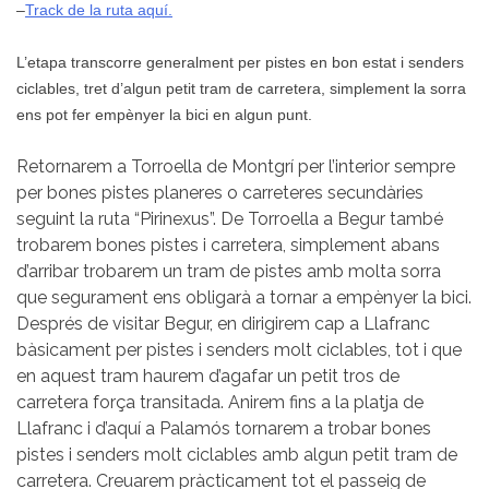
–
Track de la ruta aquí.
L’etapa transcorre generalment per pistes en bon estat i senders
ciclables, tret d’algun petit tram de carretera, simplement la sorra
ens pot fer empènyer la bici en algun punt.
Retornarem a Torroella de Montgrí per l’interior sempre
per bones pistes planeres o carreteres secundàries
seguint la ruta “Pirinexus”. De Torroella a Begur també
trobarem bones pistes i carretera, simplement abans
d’arribar trobarem un tram de pistes amb molta sorra
que segurament ens obligarà a tornar a empènyer la bici.
Després de visitar Begur, en dirigirem cap a Llafranc
bàsicament per pistes i senders molt ciclables, tot i que
en aquest tram haurem d’agafar un petit tros de
carretera força transitada. Anirem fins a la platja de
Llafranc i d’aquí a Palamós tornarem a trobar bones
pistes i senders molt ciclables amb algun petit tram de
carretera. Creuarem pràcticament tot el passeig de