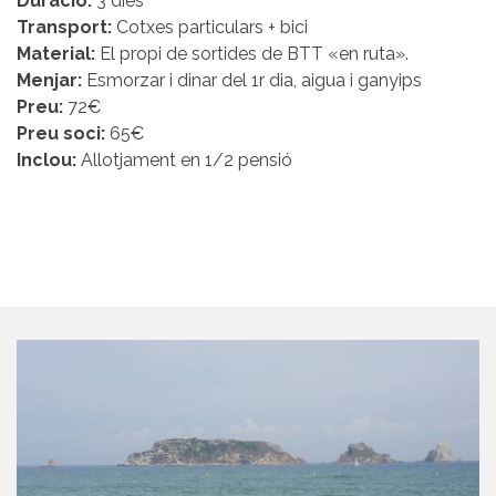
Duració:
3 dies
Transport:
Cotxes particulars + bici
Material:
El propi de sortides de BTT «en ruta».
Menjar:
Esmorzar i dinar del 1r dia, aigua i ganyips
Preu:
72€
Preu soci:
65€
Inclou:
Allotjament en 1/2 pensió