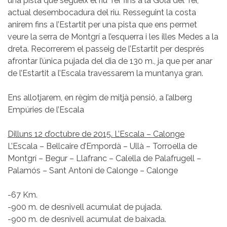
una pista que segueix el riu Ter fins a la Gola del Ter,
actual desembocadura del riu. Resseguint la costa
anirem fins a l’Estartit per una pista que ens permet
veure la serra de Montgrí a l’esquerra i les illes Medes a la
dreta. Recorrerem el passeig de l’Estartit per després
afrontar l’única pujada del dia de 130 m., ja que per anar
de l’Estartit a l’Escala travessarem la muntanya gran.
Ens allotjarem, en règim de mitjà pensió, a l’alberg
Empúries de l’Escala
Dilluns 12 d’octubre de 2015. L’Escala – Calonge
L’Escala – Bellcaire d’Empordà – Ullà – Torroella de
Montgrí – Begur – Llafranc – Calella de Palafrugell –
Palamós – Sant Antoni de Calonge – Calonge
-67 Km.
-900 m. de desnivell acumulat de pujada.
-900 m. de desnivell acumulat de baixada.