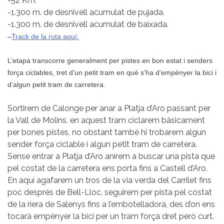
-52 Km.
-1.300 m. de desnivell acumulat de pujada.
-1.300 m. de desnivell acumulat de baixada.
–
Track de la ruta aquí.
L’etapa transcorre generalment per pistes en bon estat i senders
força ciclables, tret d’un petit tram en què s’ha d’empènyer la bici i
d’algun petit tram de carretera.
Sortirem de Calonge per anar a Platja d’Aro passant per
la Vall de Molins, en aquest tram ciclarem bàsicament
per bones pistes, no obstant també hi trobarem algun
sender força ciclable i algun petit tram de carretera.
Sense entrar a Platja d’Aro anirem a buscar una pista que
pel costat de la carretera ens porta fins a Castell d’Aro.
En aquí agafarem un tros de la via verda del Carrilet fins
poc després de Bell-Lloc, seguirem per pista pel costat
de la riera de Salenys fins a l’embotelladora, des d’on ens
tocarà empènyer la bici per un tram força dret però curt.