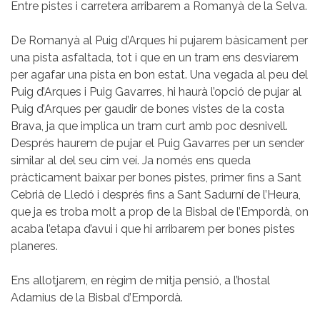
Entre pistes i carretera arribarem a Romanyà de la Selva.
De Romanyà al Puig d’Arques hi pujarem bàsicament per
una pista asfaltada, tot i que en un tram ens desviarem
per agafar una pista en bon estat. Una vegada al peu del
Puig d’Arques i Puig Gavarres, hi haurà l’opció de pujar al
Puig d’Arques per gaudir de bones vistes de la costa
Brava, ja que implica un tram curt amb poc desnivell.
Després haurem de pujar el Puig Gavarres per un sender
similar al del seu cim veí. Ja només ens queda
pràcticament baixar per bones pistes, primer fins a Sant
Cebrià de Lledó i després fins a Sant Sadurní de l’Heura,
que ja es troba molt a prop de la Bisbal de l’Empordà, on
acaba l’etapa d’avui i que hi arribarem per bones pistes
planeres.
Ens allotjarem, en règim de mitja pensió, a l’hostal
Adarnius de la Bisbal d’Empordà.