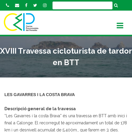
S
k
i
p
t
o
c
XVIII Travessa cicloturista de tardor
o
n
en BTT
t
e
n
t
LES GAVARRES I LA COSTA BRAVA
Descripció general de la travessa
“Les Gavarres i la costa Brava” és una travessa en BTT amb inici i
final a Calonge. El recorregut té aproximadament un total de 178
km i un desnivell acumulat de 5.400m., que farem en 3 dies.