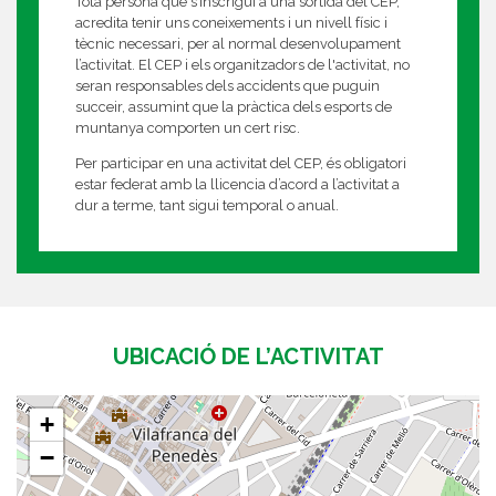
Tota persona que s’inscrigui a una sortida del CEP,
acredita tenir uns coneixements i un nivell físic i
tècnic necessari, per al normal desenvolupament
l’activitat. El CEP i els organitzadors de l'activitat, no
seran responsables dels accidents que puguin
succeir, assumint que la pràctica dels esports de
muntanya comporten un cert risc.
Per participar en una activitat del CEP, és obligatori
estar federat amb la llicencia d’acord a l’activitat a
dur a terme, tant sigui temporal o anual.
UBICACIÓ DE L’ACTIVITAT
+
−