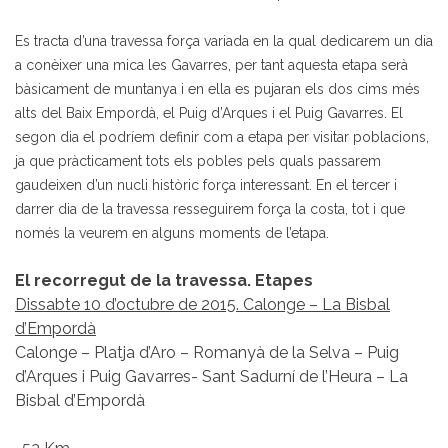
Es tracta d’una travessa força variada en la qual dedicarem un dia
a conèixer una mica les Gavarres, per tant aquesta etapa serà
bàsicament de muntanya i en ella es pujaran els dos cims més
alts del Baix Empordà, el Puig d’Arques i el Puig Gavarres. El
segon dia el podríem definir com a etapa per visitar poblacions,
ja que pràcticament tots els pobles pels quals passarem
gaudeixen d’un nucli històric força interessant. En el tercer i
darrer dia de la traves
sa resseguirem força la costa, tot i que
només la veurem en alguns moments de l’etapa.
El recorregut de la travessa. Etapes
Dissabte 10 d’octubre de 2015. Calonge – La Bisbal
d’Empordà
Calonge – Platja d’Aro – Romanyà de la Selva – Puig
d’Arques i Puig Gavarres- Sant Sadurní de l’Heura – La
Bisbal d’Empordà