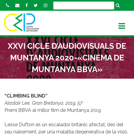
S
k
i
p
t
o
XXVI CICLE D’AUDIOVISUALS DE
c
o
MUNTANYA 2020-«CINEMA DE
n
MUNTANYA BBVA»
t
e
n
t
“CLIMBING BLIND”
Alastair Lee. Gran Bretanya. 2019. 57’
Premi BBVA al millor film de Muntanya 2019
Lesse Dufton és un escalador britànic afectat, des del
seu naixement, per una malaltia degenerativa de la visió.