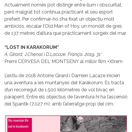
Actualment només pot distingir entre llum i obscuritat,
però malgrat tot continua practicant el seu esport
preferit. Per confirmar-ho s’ha fixat un objectiu molt
ambiciós, escalar l’Old Man of Hoy, un monòlit de gres
de 137 metres d’altura que pràcticament sorgeix del mar.
“LOST IN KARAKORUM”
A. Girard, J.Chenal i D.Lacaze. França. 2019. 31’
Premi CERVESA DEL MONTSENY al millor film +Xtrem
L’estiu de 2018 Antoine Girard i Damien Lacaze inicien
una aventura a les muntanyes del Karakorum. Es tracta
d’un recorregut de 1.500 kilòmetres de vol bivac en
parapent. Entre els objectius de l’aventura hi ha l’ascensió
del Spantik (7.027 m), amb l’aterratge prop del cim.