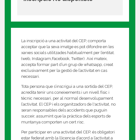
La inscripció a una activitat del CEP, comporta
acceptar que la seva imatge es pot difondre en les
xarxes socials utilitzades habitualment per l’entitat.
(web, Instagram,Facebook, Twitter). Així mateix,
accepta formar part d’un grup de whatsapp, creat
exclusivament per la gestió de l’activitat en cas
necessari.
Tota persona que s’inscrigui a una sortida del CEP,
acredita tenir uns coneixements i un nivell físic i
tècnic necessari, per al normal desenvolupament
l’activitat. El CEP i els organitzadors de l'activitat, no
seran responsables dels accidents que puguin
succeir, assumint que la pràctica dels esports de
muntanya comporten un cert risc.
Per participar en una activitat del CEP, és obligatori
estar federat amb la llicencia d’acord a l’activitat a