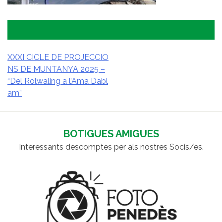
XXXI CICLE DE PROJECCIO
NS DE MUNTANYA 2025 –
NAVEGACIÓ
“Del Rolwaling a l’Ama Dabl
D'ENTRADES
am”
BOTIGUES AMIGUES
Interessants descomptes per als nostres Socis/es.