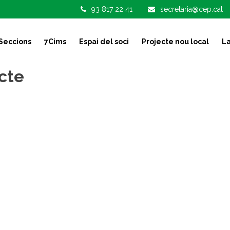
93 817 22 41
secretaria@cep.cat
Seccions
7Cims
Espai del soci
Projecte nou local
La
cte