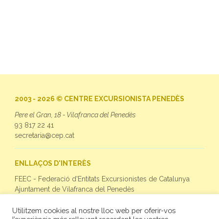
2003 - 2026 © CENTRE EXCURSIONISTA PENEDÈS
Pere el Gran, 18 - Vilafranca del Penedès
93 817 22 41
secretaria@cep.cat
ENLLAÇOS D'INTERÈS
FEEC - Federació d'Entitats Excursionistes de Catalunya
Ajuntament de Vilafranca del Penedès
Utilitzem cookies al nostre lloc web per oferir-vos
SEGUEIX-NOS