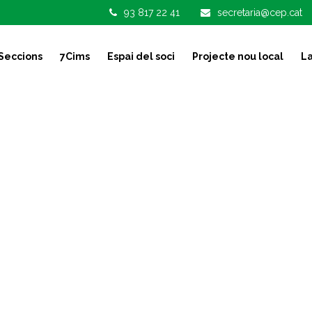
93 817 22 41
secretaria@cep.cat
Seccions
7Cims
Espai del soci
Projecte nou local
La