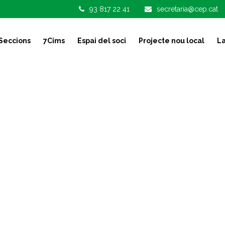
93 817 22 41
secretaria@cep.cat
Seccions
7Cims
Espai del soci
Projecte nou local
La