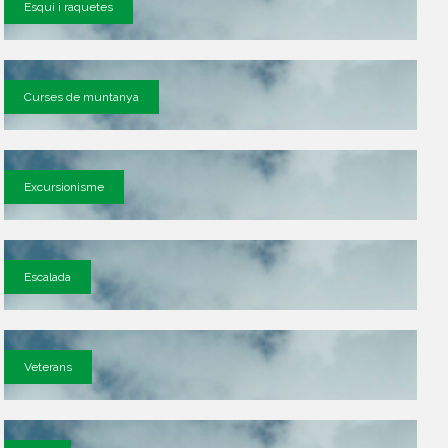
Esqui i raquetes
Curses de muntanya
Excursionisme
Escalada
Veterans